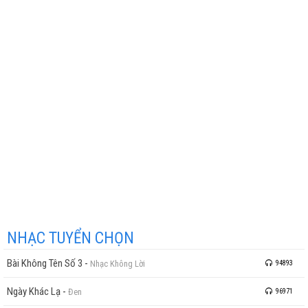
NHẠC TUYỂN CHỌN
Bài Không Tên Số 3
-
Nhạc Không Lời
94893
Ngày Khác Lạ
-
Đen
96971