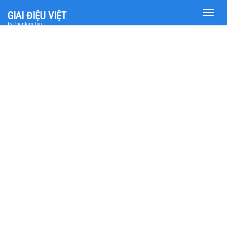
Toggle
GIAI ĐIỆU VIỆT
naviga
by Phantam Top