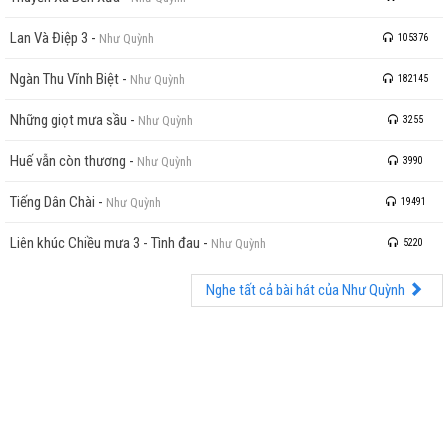
Lan Và Điệp 3
-
Như Quỳnh
105376
Ngàn Thu Vĩnh Biệt
-
Như Quỳnh
182145
Những giọt mưa sầu
-
Như Quỳnh
3255
Huế vẫn còn thương
-
Như Quỳnh
3990
Tiếng Dân Chài
-
Như Quỳnh
19491
Liên khúc Chiều mưa 3 - Tình đau
-
Như Quỳnh
5220
Nghe tất cả bài hát của Như Quỳnh