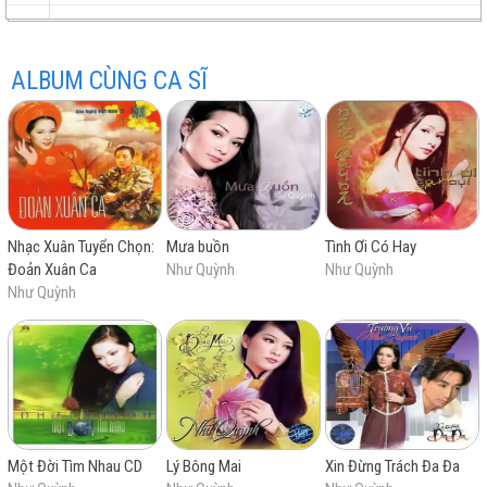
Buồn Trong Kỷ Niệm
LK Thế Rồi Một Mùa Hè & Kỷ Niệm Nào Buồn
ALBUM CÙNG CA SĨ
trữ
trực
chất
miễn
Nhạc Xuân Tuyển Chọn:
Mưa buồn
Tình Ơi Có Hay
tình
tuyến
lượng
phí
Đoản Xuân Ca
Như Quỳnh
Như Quỳnh
Như Quỳnh
cao
Một Đời Tìm Nhau CD
Lý Bông Mai
Xin Đừng Trách Đa Đa