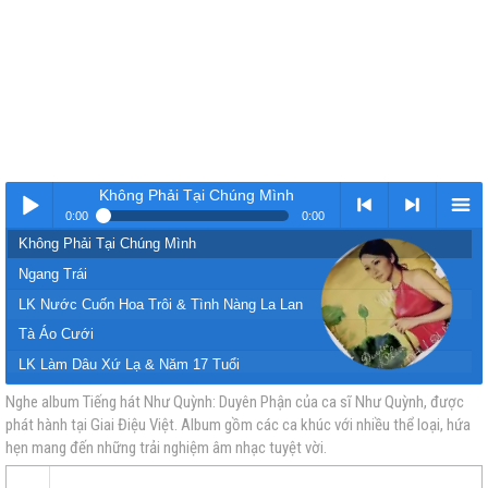
Không Phải Tại Chúng Mình
0:00
0:00
Không Phải Tại Chúng Mình
Nhạc
< Kho
>
Kho
Ngang Trái
LK Nước Cuốn Hoa Trôi & Tình Nàng La Lan
Tà Áo Cưới
LK Làm Dâu Xứ Lạ & Năm 17 Tuổi
Đoạn Cuối Một Cuộc Tình
Nghe album Tiếng hát Như Quỳnh: Duyên Phận của ca sĩ Như Quỳnh, được
phát hành tại Giai Điệu Việt. Album gồm các ca khúc với nhiều thể loại, hứa
vàng
nhạc
Nhạc
nhạc
Mơ Ánh Trăng Về
hẹn mang đến những trải nghiệm âm nhạc tuyệt vời.
Chuyện Tình Cô Lái Đò Bến Hạ
Duyên Phận