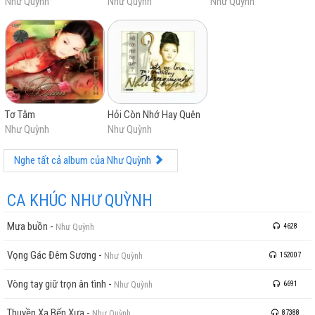
Như Quỳnh
Như Quỳnh
Như Quỳnh
Tơ Tằm
Hỏi Còn Nhớ Hay Quên
Như Quỳnh
Như Quỳnh
Nghe tất cả album của Như Quỳnh
CA KHÚC NHƯ QUỲNH
Mưa buồn
-
Như Quỳnh
4628
Vọng Gác Đêm Sương
-
Như Quỳnh
152007
Vòng tay giữ trọn ân tình
-
Như Quỳnh
6691
Thuyền Xa Bến Xưa
-
Như Quỳnh
87388