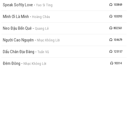
Speak Softly Love
-
Yao Si Ting
103869
Mình Ơi Là Mình
-
Hoàng Châu
103393
Neo Đậu Bến Quê
-
Quang Lê
802561
Người Cao Nguyên
-
Nhạc Không Lời
104679
Dấu Chân Địa Đàng
-
Tuấn Vũ
125157
Đêm Đông
-
Nhạc Không Lời
93314