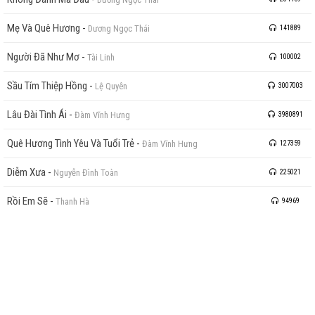
Mẹ Và Quê Hương
-
Dương Ngọc Thái
141889
Người Đã Như Mơ
-
Tài Linh
100002
Sầu Tím Thiệp Hồng
-
Lệ Quyên
3007003
Lâu Đài Tình Ái
-
Đàm Vĩnh Hưng
3980891
Quê Hương Tình Yêu Và Tuổi Trẻ
-
Đàm Vĩnh Hưng
127359
Diễm Xưa
-
Nguyễn Đình Toàn
225021
Rồi Em Sẽ
-
Thanh Hà
94969