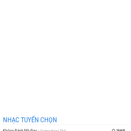
NHẠC TUYỂN CHỌN
Không Đánh Mà Đau
-
Dương Ngọc Thái
284459