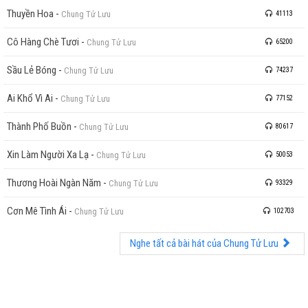
Thuyền Hoa
-
Chung Tử Lưu
41113
Cô Hàng Chè Tươi
-
Chung Tử Lưu
65200
Sầu Lẻ Bóng
-
Chung Tử Lưu
74237
Ai Khổ Vì Ai
-
Chung Tử Lưu
77152
Thành Phố Buồn
-
Chung Tử Lưu
80617
Xin Làm Người Xa Lạ
-
Chung Tử Lưu
50053
Thương Hoài Ngàn Năm
-
Chung Tử Lưu
93329
Cơn Mê Tình Ái
-
Chung Tử Lưu
102703
Nghe tất cả bài hát của Chung Tử Lưu