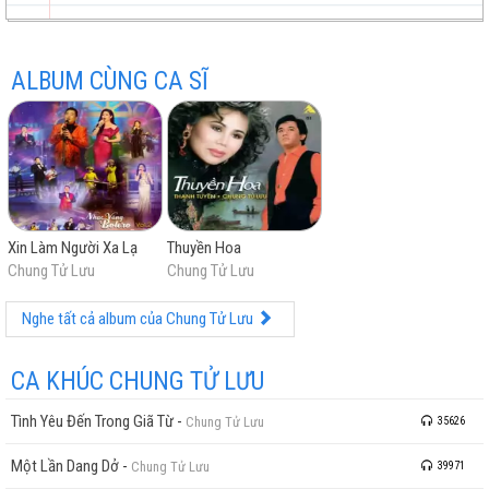
Hoa Biển
ALBUM CÙNG CA SĨ
trữ
trực
chất
miễn
Xin Làm Người Xa Lạ
Thuyền Hoa
tình
tuyến
lượng
phí
Chung Tử Lưu
Chung Tử Lưu
Nghe tất cả album của Chung Tử Lưu
CA KHÚC CHUNG TỬ LƯU
Tình Yêu Đến Trong Giã Từ
-
Chung Tử Lưu
35626
cao
Một Lần Dang Dở
-
Chung Tử Lưu
39971