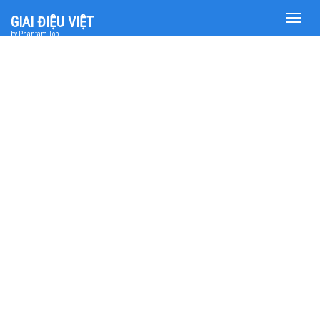
Toggle
GIAI ĐIỆU VIỆT
naviga
by Phantam Top