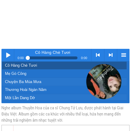
Cô Hàng Chè Tươi
0:00
0:00
Cô Hàng Chè Tươi
Nhạc
< Kho
>
Kho
Mẹ Gò Công
Chuyện Ba Mùa Mưa
Thương Hoài Ngàn Năm
Một Lần Dang Dở
Thuyền Hoa
Nghe album Thuyền Hoa của ca sĩ Chung Tử Lưu, được phát hành tại Giai
Điệu Việt. Album gồm các ca khúc với nhiều thể loại, hứa hẹn mang đến
vàng
nhạc
Nhạc
nhạc
Hình Bóng Cũ
những trải nghiệm âm nhạc tuyệt vời.
Dấu Chân Kỷ Niệm
Đành Quên Anh