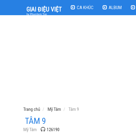
CA KHÚC
ALBUM
GIAI ĐIỆU VIỆT
by Phantam Top
Trang chủ
Mỹ Tâm
Tâm 9
TÂM 9
Mỹ Tâm
126190