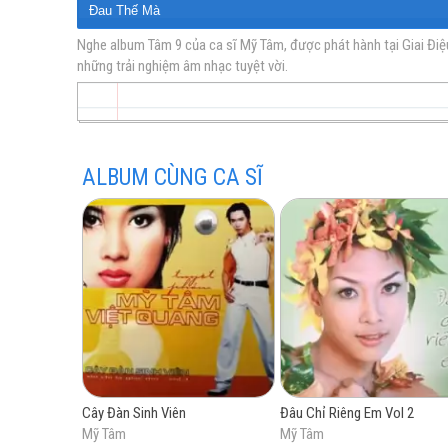
Đau Thế Mà
Mong Chờ Anh
Nghe album Tâm 9 của ca sĩ Mỹ Tâm, được phát hành tại Giai Điệ
những trải nghiệm âm nhạc tuyệt vời.
vàng
Lạnh Lùng
Muộn Màng Là Từ Lúc
Biết Khi Nào Gặp Lại
Nếu Anh Đi
ALBUM CÙNG CA SĨ
Chuyện Buồn
Đâu Chỉ Riêng Em
trữ
Hãy Quên Em Đi
tình
Cây Đàn Sinh Viên
Đâu Chỉ Riêng Em Vol 2
Mỹ Tâm
Mỹ Tâm