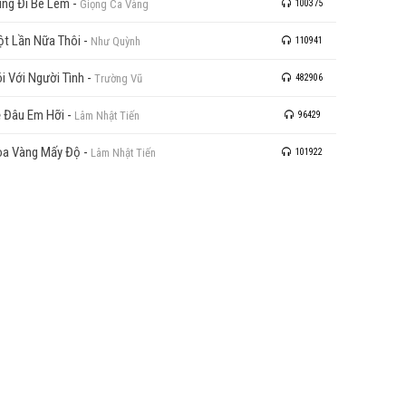
ng Đi Bê Lem
-
Giọng Ca Vàng
100375
t Lần Nữa Thôi
-
Như Quỳnh
110941
i Với Người Tình
-
Trường Vũ
482906
 Đâu Em Hỡi
-
Lâm Nhật Tiến
96429
a Vàng Mấy Độ
-
Lâm Nhật Tiến
101922