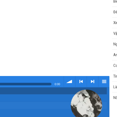
Bi
Đê
Xi
Vậ
Ng
An
Co
Tì
m
0:00
Là
Tải
< Kho
>
Kho
N