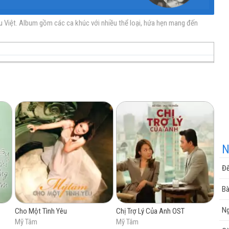
u Việt. Album gồm các ca khúc với nhiều thể loại, hứa hẹn mang đến
nhạc
nhạc
Nhạc
nhạc
miễn
trực
chất
miễn
N
Đế
phí
tuyến
lượng
phí
Bà
Ng
Cho Một Tình Yêu
Chị Trợ Lý Của Anh OST
Mỹ Tâm
Mỹ Tâm