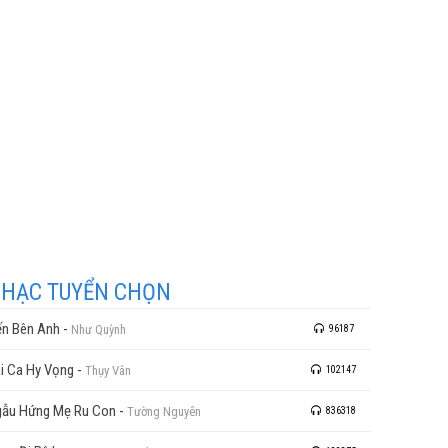
HẠC TUYỂN CHỌN
n Bên Anh
-
Như Quỳnh
96187
i Ca Hy Vọng
-
Thụy Vân
102147
ẫu Hứng Mẹ Ru Con
-
Tường Nguyên
836318