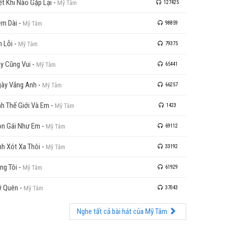
ết Khi Nào Gặp Lại
-
Mỹ Tâm
127425
m Dài
-
Mỹ Tâm
98859
n Lỗi
-
Mỹ Tâm
79375
y Cũng Vui
-
Mỹ Tâm
65441
ày Vắng Anh
-
Mỹ Tâm
66257
h Thế Giới Và Em
-
Mỹ Tâm
1423
n Gái Như Em
-
Mỹ Tâm
69112
nh Xót Xa Thôi
-
Mỹ Tâm
33192
ng Tôi
-
Mỹ Tâm
61929
ỡ Quên
-
Mỹ Tâm
37043
Nghe tất cả bài hát của Mỹ Tâm