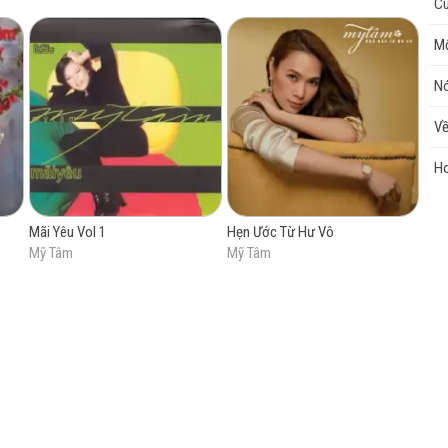
Cù
Mộ
cao
Nó
Về
Ho
Mãi Yêu Vol 1
Hẹn Ước Từ Hư Vô
Mỹ Tâm
Mỹ Tâm