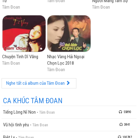
Tử
Tâm Đoan
Người Mang Tâm Sự
Tâm Đoan
Tâm Đoan
Chuyện Tình Dĩ Vãng
Nhạc Vàng Hải Ngoại
Tâm Đoan
Chọn Lọc 2018
Tâm Đoan
Nghe tất cả album của Tâm Đoan
CA KHÚC TÂM ĐOAN
Tiếng Lòng Nỉ Non
-
Tâm Đoan
55890
Vũ hội tình yêu
-
Tâm Đoan
3841
Biệt Ly
-
Tâm Đoan
100787