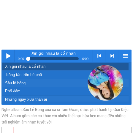
Xin gọi nhau là cố nhân
0:00
0:00
Xin gọi nhau là cố nhân
Nhạc
< Kho
>
Kho
Trăng tàn trên hè phố
Sầu lẻ bóng
Phố đêm
Những ngày xưa thân ái
Người ngoài phố
Nghe album Sầu Lẻ Bóng của ca sĩ Tâm Đoan, được phát hành tại Giai Điệu
Việt. Album gồm các ca khúc với nhiều thể loại, hứa hẹn mang đến những
vàng
nhạc
Nhạc
nhạc
Giọt lệ sầu
trải nghiệm âm nhạc tuyệt vời.
Đôi mắt người xưa
Căn nhà ngoại ô