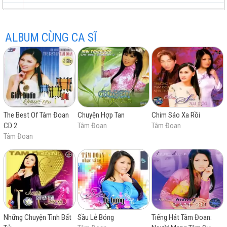
Bến giang đầu
ALBUM CÙNG CA SĨ
trữ
trực
chất
miễn
The Best Of Tâm Đoan
Chuyện Hợp Tan
Chim Sáo Xa Rồi
tình
tuyến
lượng
phí
CD 2
Tâm Đoan
Tâm Đoan
Tâm Đoan
cao
Những Chuyện Tình Bất
Sầu Lẻ Bóng
Tiếng Hát Tâm Đoan: