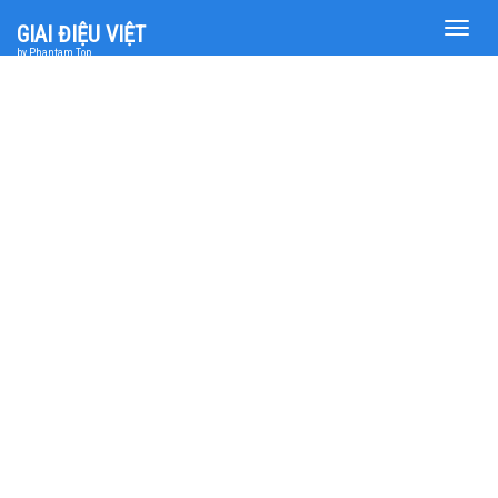
Toggle
GIAI ĐIỆU VIỆT
naviga
by Phantam Top