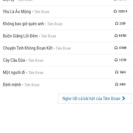
Yêu Là Ảo Mộng
-
Tâm Đoan
103014
Không bao giờ quên anh
-
Tâm Đoan
2559
Buồn Giăng Lối Đêm
-
Tâm Đoan
84783
Chuyện Tình Không Đoạn Kết
-
Tâm Đoan
47698
Cây Cầu Dừa
-
Tâm Đoan
15759
Một người đi
-
Tâm Đoan
5604
Định mệnh
-
Tâm Đoan
3403
Nghe tất cả bài hát của Tâm Đoan