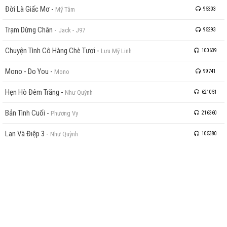
Đời Là Giấc Mơ
-
Mỹ Tâm
95303
Trạm Dừng Chân
-
Jack - J97
95293
Chuyện Tình Cô Hàng Chè Tươi
-
Lưu Mỹ Linh
100639
Mono - Do You
-
Mono
99741
Hẹn Hò Đêm Trăng
-
Như Quỳnh
621051
Bản Tình Cuối
-
Phương Vy
216360
Lan Và Điệp 3
-
Như Quỳnh
105380