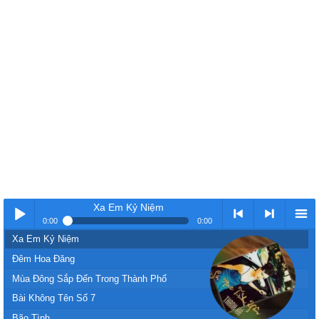
Xa Em Kỷ Niệm
0:00
0:00
Xa Em Kỷ Niệm
Nhạc
< Kho
>
Kho
Đêm Hoa Đăng
Mùa Đông Sắp Đến Trong Thành Phố
Bài Không Tên Số 7
Bão Tình