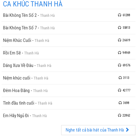
CA KHÚC THANH HÀ
Bài Không Tên Số 2
-
Thanh Hà
61288
cao
Bài Không Tên Số 7
-
Thanh Hà
55813
Niệm Khúc Cuối
-
Thanh Hà
26619
Rồi Em Sẽ
-
Thanh Hà
94969
Dáng Xưa Về Đâu
-
Thanh Hà
69576
Niệm khúc cuối
-
Thanh Hà
3113
Đêm Hoa Đăng
-
Thanh Hà
42777
Tình đầu tình cuối
-
Thanh Hà
3698
Em Hãy Ngủ Đi
-
Thanh Hà
22862
Nghe tất cả bài hát của Thanh Hà