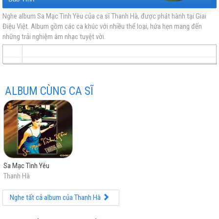
Lời Yêu Thương
Nghe album Sa Mạc Tình Yêu của ca sĩ Thanh Hà, được phát hành tại Giai
Điệu Việt. Album gồm các ca khúc với nhiều thể loại, hứa hẹn mang đến
vàng
nhạc
Nhạc
nhạc
Em Hãy Ngủ Đi
những trải nghiệm âm nhạc tuyệt vời.
Con Tim Buồn
Bài Không Tên Số 2
Sao Đành Xa Em
ALBUM CÙNG CA SĨ
trữ
trực
chất
miễn
Sa Mạc Tình Yêu
tình
tuyến
lượng
phí
Thanh Hà
Nghe tất cả album của Thanh Hà