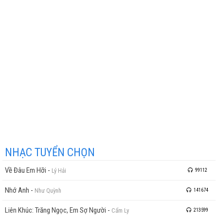
NHẠC TUYỂN CHỌN
Về Đâu Em Hỡi
-
Lý Hải
99112
Nhớ Anh
-
Như Quỳnh
141674
Liên Khúc: Trăng Ngọc, Em Sợ Người
-
Cẩm Ly
213599