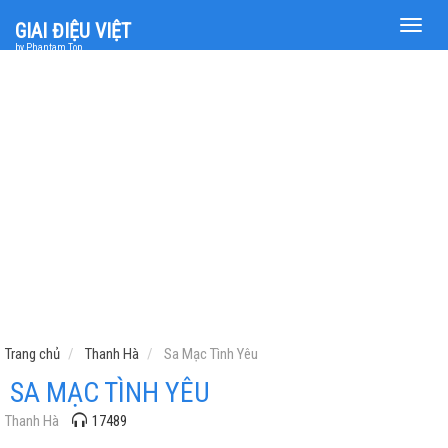
Toggle
GIAI ĐIỆU VIỆT
naviga
by Phantam Top
Trang chủ
Thanh Hà
Sa Mạc Tình Yêu
SA MẠC TÌNH YÊU
Thanh Hà
17489