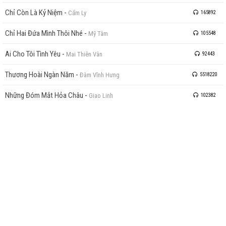
Chỉ Còn Là Kỷ Niệm
-
Cẩm Ly
165892
Chỉ Hai Đứa Mình Thôi Nhé
-
Mỹ Tâm
105548
Ai Cho Tôi Tình Yêu
-
Mai Thiên Vân
92443
Thương Hoài Ngàn Năm
-
Đàm Vĩnh Hưng
5518220
Những Đóm Mắt Hỏa Châu
-
Giao Linh
102382