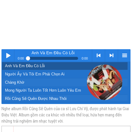
Anh Và Em Đều Có Lỗi
0:00
0:00
Anh Và Em Đều Có Lỗi
Nhạc
< Kho
>
Kho
Người Ấy Và Tôi Em Phải Chọn Ai
Chàng Khờ
Mong Người Ta Luôn Tốt Hơn Luôn Yêu Em
Rồi Cũng Sẽ Quên Được Nhau Thôi
Chạy Theo Cô Bé Yêu
Nghe album Rồi Cũng Sẽ Quên của ca sĩ Lưu Chí Vỹ, được phát hành tại Giai
Điệu Việt. Album gồm các ca khúc với nhiều thể loại, hứa hẹn mang đến
vàng
nhạc
Nhạc
nhạc
Miệng Lưỡi Nhân Gian
những trải nghiệm âm nhạc tuyệt vời.
Kẻ Bướm Hoa
Thật Lòng