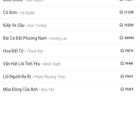
Cô Đơn
-
Lệ Quyên
211338
Kiếp Ve Sầu
-
Đan Trường
105200
Bài Ca Đất Phương Nam
-
Hương Lan
569444
Hoa Bất Tử
-
Thành Đạt
94376
Vẫn Hát Lời Tình Yêu
-
Minh Tuyết
99498
Lời Người Ra Đi
-
Phạm Phương Thảo
95613
Mùa Đông Của Anh
-
Bảo Yến
93624