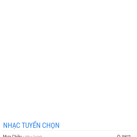
NHẠC TUYỂN CHỌN
Mưa Chiều
-
Như Quỳnh
106271