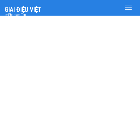
Toggle
GIAI ĐIỆU VIỆT
naviga
by Phantam Top