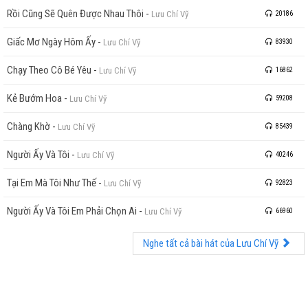
Rồi Cũng Sẽ Quên Được Nhau Thôi
-
Lưu Chí Vỹ
20186
Giấc Mơ Ngày Hôm Ấy
-
Lưu Chí Vỹ
83930
Chạy Theo Cô Bé Yêu
-
Lưu Chí Vỹ
16862
Kẻ Bướm Hoa
-
Lưu Chí Vỹ
59208
Chàng Khờ
-
Lưu Chí Vỹ
85439
Người Ấy Và Tôi
-
Lưu Chí Vỹ
40246
Tại Em Mà Tôi Như Thế
-
Lưu Chí Vỹ
92823
Người Ấy Và Tôi Em Phải Chọn Ai
-
Lưu Chí Vỹ
66960
Nghe tất cả bài hát của Lưu Chí Vỹ