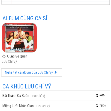
Giấc Mơ Ngày Hôm Ấy
Tại Em Mà Tôi Như Thế
ALBUM CÙNG CA SĨ
trữ
trực
chất
miễn
Rồi Cũng Sẽ Quên
tình
tuyến
lượng
phí
Lưu Chí Vỹ
Nghe tất cả album của Lưu Chí Vỹ
CA KHÚC LƯU CHÍ VỸ
Bài Thánh Ca Buồn
-
Lưu Chí Vỹ
60824
cao
Miệng Lưỡi Nhân Gian
-
Lưu Chí Vỹ
75476