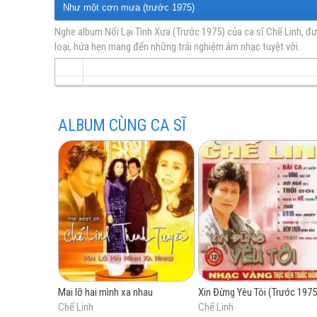
Như một cơn mưa (trước 1975)
Ngày vui qua mau (trước 1975)
Nghe album Nối Lại Tình Xưa (Trước 1975) của ca sĩ Chế Linh, đư
loại, hứa hẹn mang đến những trải nghiệm âm nhạc tuyệt vời.
vàng
Mưa buồn tỉnh lẻ (trước 1975)
Lỡ cuộc tình sầu (trước 1975)
Hoa mười giờ (trước 1975)
Em về trong chiêm bao (trước 1975)
ALBUM CÙNG CA SĨ
Buồn nào hơn (trước 1975)
trữ
tình
Mai lỡ hai mình xa nhau
Xin Đừng Yêu Tôi (Trước 1975
Chế Linh
Chế Linh