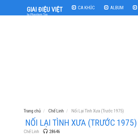
CA KHÚC
ALBUM
GIAI ĐIỆU VIỆT
by Phantam Top
Trang chủ
Chế Linh
Nối Lại Tình Xưa (Trước 1975)
NỐI LẠI TÌNH XƯA (TRƯỚC 1975)
Chế Linh
28646