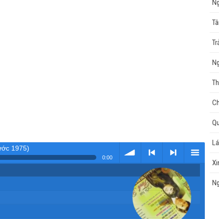
Ng
Tâ
Tr
Ng
Th
Ch
Qu
Lá
rước 1975)
0:00
Xi
Tải
< Kho
>
Kho
Ng