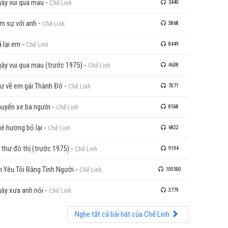
ày vui qua mau
-
Chế Linh
5440
m sự với anh
-
Chế Linh
3868
ả lại em
-
Chế Linh
8449
ày vui qua mau (trước 1975)
-
Chế Linh
4638
ư về em gái Thành Đô
-
Chế Linh
7071
uyến xe ba người
-
Chế Linh
8568
ê hương bỏ lại
-
Chế Linh
6822
 thư đô thị (trước 1975)
-
Chế Linh
9194
n Yêu Tôi Bằng Tình Người
-
Chế Linh
100500
ày xưa anh nói
-
Chế Linh
3779
Nghe tất cả bài hát của Chế Linh