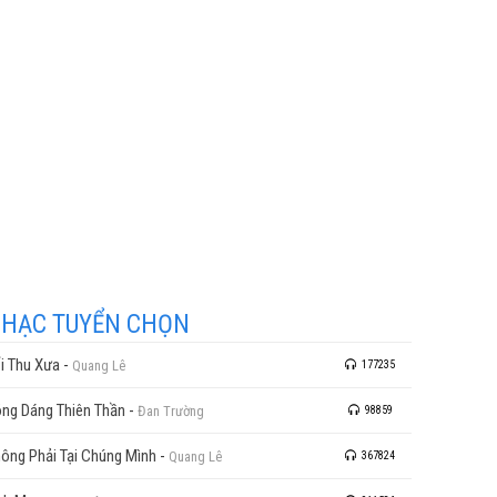
HẠC TUYỂN CHỌN
i Thu Xưa
-
Quang Lê
177235
ng Dáng Thiên Thần
-
Đan Trường
98859
ông Phải Tại Chúng Mình
-
Quang Lê
367824