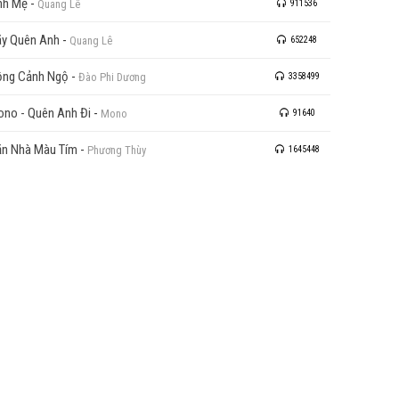
nh Mẹ
-
Quang Lê
911536
y Quên Anh
-
Quang Lê
652248
ng Cảnh Ngộ
-
Đào Phi Dương
3358499
no - Quên Anh Đi
-
Mono
91640
n Nhà Màu Tím
-
Phương Thùy
1645448