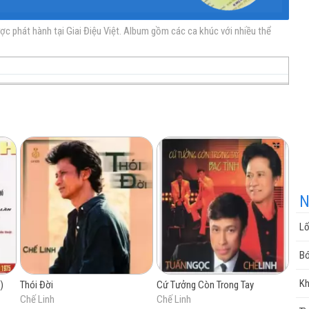
ợc phát hành tại Giai Điệu Việt. Album gồm các ca khúc với nhiều thể
nhạc
nhạc
Nhạc
nhạc
miễn
trực
chất
miễn
N
Lố
phí
tuyến
lượng
phí
Bó
Kh
)
Thói Đời
Cứ Tưởng Còn Trong Tay
Chế Linh
Chế Linh