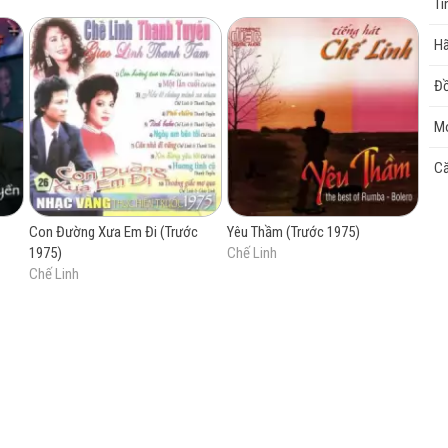
Tì
Hã
cao
Đồ
Mo
Că
Con Đường Xưa Em Đi (Trước
Yêu Thầm (Trước 1975)
1975)
Chế Linh
Chế Linh