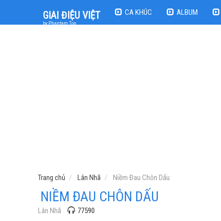
CA KHÚC
ALBUM
GIAI ĐIỆU VIỆT
by Phantam Top
Trang chủ
Lân Nhã
Niềm Đau Chôn Dấu
NIỀM ĐAU CHÔN DẤU
Lân Nhã
77590