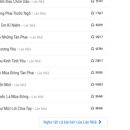
ềm Đau Chôn Dấu
-
Lân Nhã
73747
ng Phai Trước Ngõ
-
Lân Nhã
17627
 Em Kỉ Niệm
-
Lân Nhã
43209
 Những Tàn Phai
-
Lân Nhã
54217
ượng Yêu
-
Lân Nhã
63784
u Kinh Tình Yêu
-
Lân Nhã
25817
i Mùa Đông Tàn Phai
-
Lân Nhã
39393
ển Nhớ
-
Lân Nhã
94305
iếc Lá Mùa Đông
-
Lân Nhã
30469
ư Một Lời Chia Tay
-
Lân Nhã
38443
Nghe tất cả bài hát của Lân Nhã