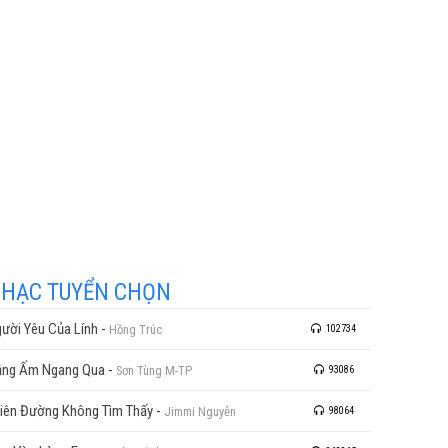
HẠC TUYỂN CHỌN
ười Yêu Của Lính
-
Hồng Trúc
102734
ng Ấm Ngang Qua
-
Sơn Tùng M-TP
93086
iên Đường Không Tìm Thấy
-
Jimmi Nguyễn
98064