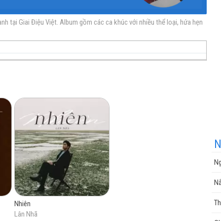
 tại Giai Điệu Việt. Album gồm các ca khúc với nhiều thể loại, hứa hẹn
nhạc
nhạc
Nhạc
nhạc
miễn
trực
chất
miễn
N
Ng
phí
tuyến
lượng
phí
Nắ
Th
Nhiên
Lân Nhã