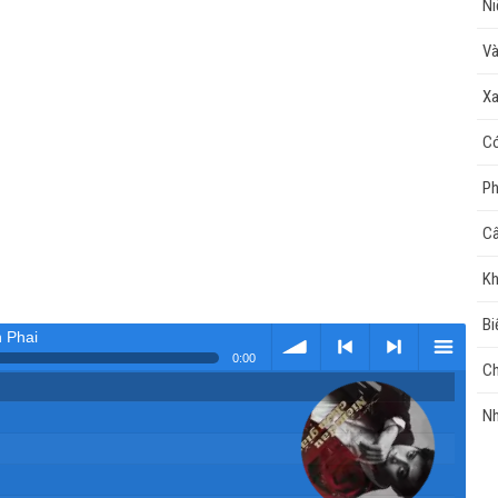
Ni
Và
Xa
Có
Ph
Câ
Kh
Bi
 Phai
0:00
Ch
Tải
< Kho
>
Kho
Nh