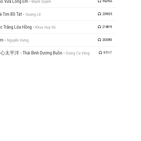
o Vừa Lòng Em
-
Mạnh Quỳnh
962965
ái Tim Bồ Tát
-
Quang Lê
239035
c Trắng Lửa Hồng
-
Khưu Huy Vũ
214819
ầm
-
Nguyễn Hưng
203383
心太平洋 - Thái Bình Dương Buồn
-
Giọng Ca Vàng
97117