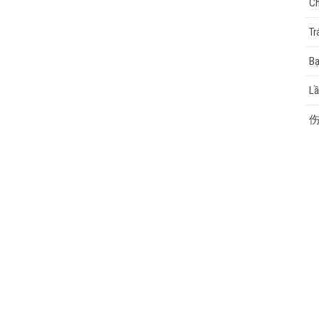
Ch
Tr
cao
Bạ
L
伤