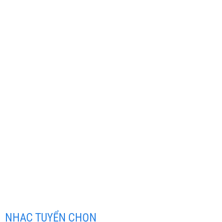
NHẠC TUYỂN CHỌN