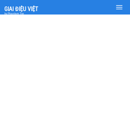
Toggle
GIAI ĐIỆU VIỆT
naviga
by Phantam Top