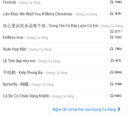
Festival
-
Giọng Ca Vàng
19486
Liên Khúc We Wish You A Merry Christmas
-
Giọng Ca Vàng
78791
在心里从此永远有个你 - Trong Tim Từ Đây Luôn Có Em
-
Giọng Ca Vàng
20717
Endless love
-
Giọng Ca Vàng
12622
Xuân Họp Mặt
-
Giọng Ca Vàng
77806
LK Tình đẹp như mơ
-
Giọng Ca Vàng
4973
千纸鹤 - Kiếp Phong Ba
-
Giọng Ca Vàng
83844
Butterfly - 蝴蝶
-
Giọng Ca Vàng
19598
Cô Bé Có Chiếc Răng Khểnh
-
Giọng Ca Vàng
86002
Nghe tất cả bài hát của Giọng Ca Vàng