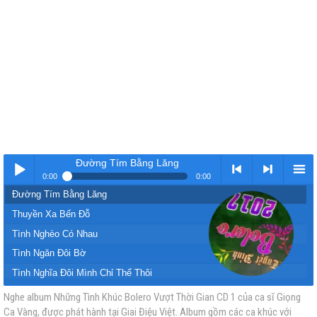
Đường Tím Bằng Lăng
0:00
0:00
Đường Tím Bằng Lăng
Nhạc
< Kho
>
Kho
Thuyền Xa Bến Đỗ
Tình Nghèo Có Nhau
Tình Ngăn Đôi Bờ
Tình Nghĩa Đôi Mình Chỉ Thế Thôi
Mãi Tìm Nhau
Nghe album Những Tình Khúc Bolero Vượt Thời Gian CD 1 của ca sĩ Giọng
Ca Vàng, được phát hành tại Giai Điệu Việt. Album gồm các ca khúc với
vàng
nhạc
Nhạc
nhạc
Một Chuyến Xe Hoa