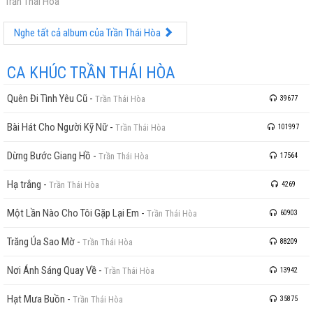
Trần Thái Hòa
Nghe tất cả album của Trần Thái Hòa
CA KHÚC TRẦN THÁI HÒA
Quên Đi Tình Yêu Cũ
-
Trần Thái Hòa
39677
Bài Hát Cho Người Kỹ Nữ
-
Trần Thái Hòa
101997
Dừng Bước Giang Hồ
-
Trần Thái Hòa
17564
Hạ trắng
-
Trần Thái Hòa
4269
Một Lần Nào Cho Tôi Gặp Lại Em
-
Trần Thái Hòa
60903
Trăng Úa Sao Mờ
-
Trần Thái Hòa
88209
Nơi Ánh Sáng Quay Về
-
Trần Thái Hòa
13942
Hạt Mưa Buồn
-
Trần Thái Hòa
35875