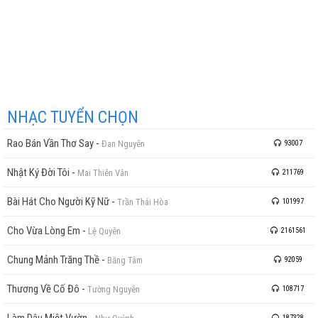
NHẠC TUYỂN CHỌN
Rao Bán Vần Thơ Say
-
Đan Nguyên
93007
Nhật Ký Đời Tôi
-
Mai Thiên Vân
211769
Bài Hát Cho Người Kỹ Nữ
-
Trần Thái Hòa
101997
Cho Vừa Lòng Em
-
Lệ Quyên
2161561
Chung Mảnh Trăng Thề
-
Băng Tâm
92059
Thương Về Cố Đô
-
Tường Nguyên
108717
Làm Dâu Miệt Vườn
-
187328