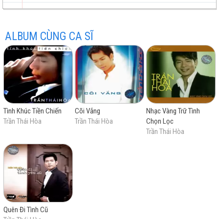
Liên khúc Đời đá vàng - Tưởng niệm
Liên khúc Mắt thu - Tuổi xa người
ALBUM CÙNG CA SĨ
Hạ trắng
trữ
trực
chất
miễn
Cô hàng nước
Tình Khúc Tiền Chiến
Cõi Vắng
Nhạc Vàng Trữ Tình
tình
tuyến
lượng
phí
Trần Thái Hòa
Trần Thái Hòa
Chọn Lọc
Trần Thái Hòa
cao
Quên Đi Tình Cũ