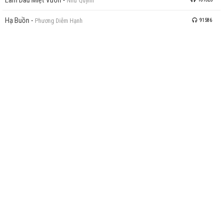
Như Quỳnh
Hạ Buồn
-
Phương Diễm Hạnh
91586