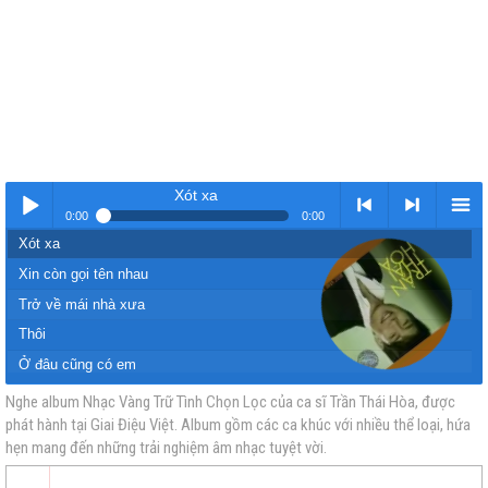
Xót xa
0:00
0:00
Xót xa
Nhạc
< Kho
>
Kho
Xin còn gọi tên nhau
Trở về mái nhà xưa
Thôi
Ở đâu cũng có em
Niệm khúc cuối
Nghe album Nhạc Vàng Trữ Tình Chọn Lọc của ca sĩ Trần Thái Hòa, được
phát hành tại Giai Điệu Việt. Album gồm các ca khúc với nhiều thể loại, hứa
vàng
nhạc
Nhạc
nhạc
Người đi qua đời tôi
hẹn mang đến những trải nghiệm âm nhạc tuyệt vời.
Ngày đó chúng mình
Liên khúc Còn gì nữa đâu