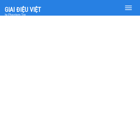
Toggle
GIAI ĐIỆU VIỆT
naviga
by Phantam Top