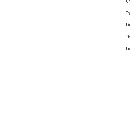
Ch
Tr
cao
Là
Tì
Lờ