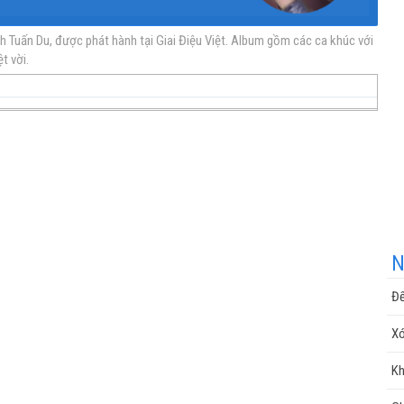
Tuấn Du, được phát hành tại Giai Điệu Việt. Album gồm các ca khúc với
t vời.
nhạc
nhạc
Nhạc
nhạc
miễn
trực
chất
miễn
N
Đế
phí
tuyến
lượng
phí
X
Kh