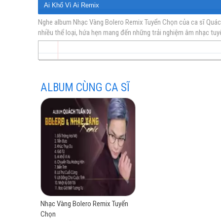
Ai Khổ Vì Ai Remix
Chuyến Tàu Hoàng Hôn Remix
Nghe album Nhạc Vàng Bolero Remix Tuyển Chọn của ca sĩ Quách 
nhiều thể loại, hứa hẹn mang đến những trải nghiệm âm nhạc tuyệ
vàng
Biển Tình Remix
Lá Thư Cuối Cùng Remix
Lời Đắng Cho Cuộc Tình Remix
Nhật Ký Đời Tôi Remix
ALBUM CÙNG CA SĨ
Bao Giờ Biết Tương Tư Remix
trữ
tình
Nhạc Vàng Bolero Remix Tuyển
Chọn