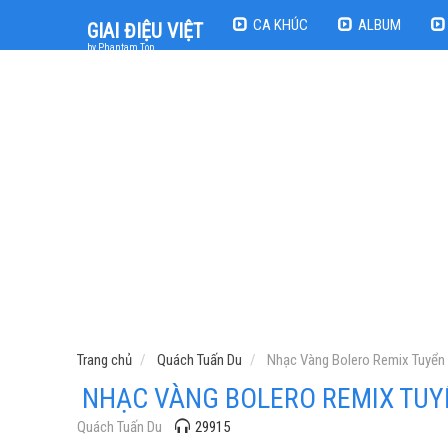
CA KHÚC
ALBUM
GIAI ĐIỆU VIỆT
by Phantam Top
Trang chủ
Quách Tuấn Du
Nhạc Vàng Bolero Remix Tuyển
NHẠC VÀNG BOLERO REMIX TU
Quách Tuấn Du
29915