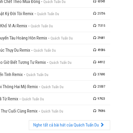
nh Chết Theo Mùa Đông
-
Quách Tuấn Du
63543
ật Ký Đời Tôi Remix
-
Quách Tuấn Du
25736
 Khổ Vì Ai Remix
-
Quách Tuấn Du
71315
uyến Tàu Hoàng Hôn Remix
-
Quách Tuấn Du
29681
úc Thụy Du Remix
-
Quách Tuấn Du
49586
o Giờ Biết Tương Tư Remix
-
Quách Tuấn Du
44912
ển Tình Remix
-
Quách Tuấn Du
37690
i Thông Hai Mộ Remix
-
Quách Tuấn Du
25507
ã Từ Remix
-
Quách Tuấn Du
97923
 Thư Cuối Cùng Remix
-
Quách Tuấn Du
79086
Nghe tất cả bài hát của Quách Tuấn Du