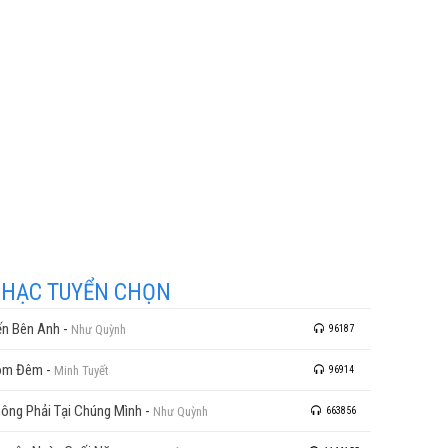
HẠC TUYỂN CHỌN
n Bên Anh
-
Như Quỳnh
96187
óm Đêm
-
Minh Tuyết
96914
ông Phải Tại Chúng Mình
-
Như Quỳnh
663856