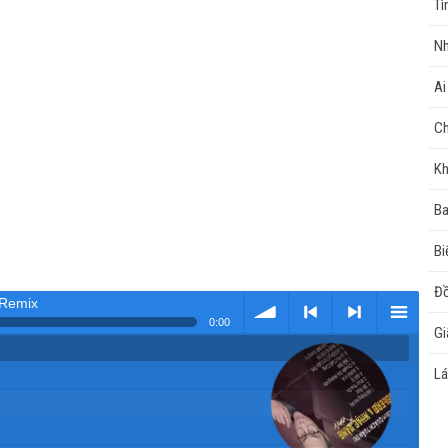
Tì
Nh
Ai
Ch
Kh
Ba
Bi
Đồ
 Remix
0:00
Gi
Tải
< Kho
>
Kho
Lá