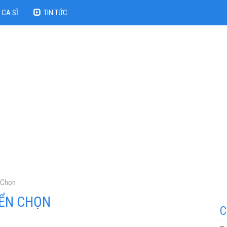
CA SĨ
TIN TỨC
 Chọn
YỂN CHỌN
C