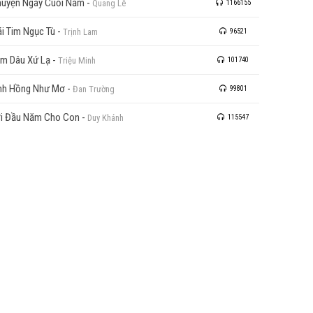
uyện Ngày Cuối Năm
-
Quang Lê
1166155
ái Tim Ngục Tù
-
Trịnh Lam
96521
m Dâu Xứ Lạ
-
Triệu Minh
101740
nh Hồng Như Mơ
-
Đan Trường
99801
i Đầu Năm Cho Con
-
Duy Khánh
115547