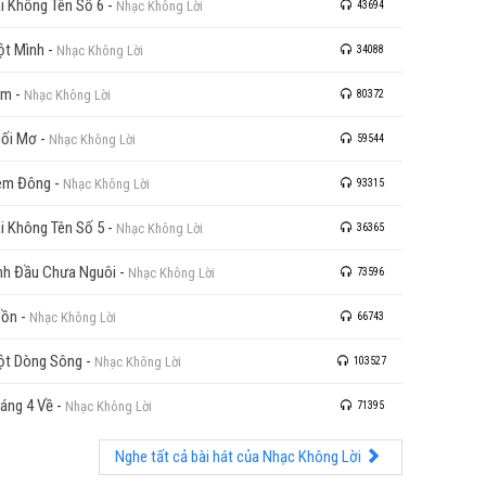
i Không Tên Số 6
-
Nhạc Không Lời
43694
t Mình
-
Nhạc Không Lời
34088
ầm
-
Nhạc Không Lời
80372
ối Mơ
-
Nhạc Không Lời
59544
êm Đông
-
Nhạc Không Lời
93315
i Không Tên Số 5
-
Nhạc Không Lời
36365
nh Đầu Chưa Nguôi
-
Nhạc Không Lời
73596
uồn
-
Nhạc Không Lời
66743
t Dòng Sông
-
Nhạc Không Lời
103527
áng 4 Về
-
Nhạc Không Lời
71395
Nghe tất cả bài hát của Nhạc Không Lời