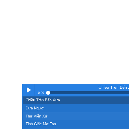
Chiều Trên Bến
0:00
Chiều Trên Bến Xưa
Nhạc
Đưa Người
Thư Viễn Xứ
Tỉnh Giấc Mơ Tan