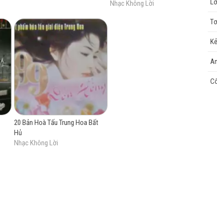
Lờ
Nhạc Không Lời
T
cao
Kẻ
An
C
20 Bản Hoà Tấu Trung Hoa Bất
Hủ
Nhạc Không Lời