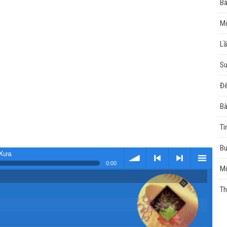
Bà
Mộ
L
Su
Đ
Bà
Tì
B
 Xưa
0:00
Mộ
Tải
< Kho
>
Kho
Th