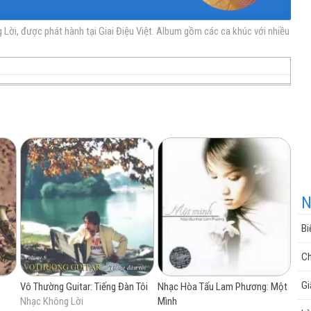
ời, được phát hành tại Giai Điệu Việt. Album gồm các ca khúc với nhiều
nhạc
nhạc
Nhạc
nhạc
miễn
trực
chất
miễn
N
Bi
phí
tuyến
lượng
phí
Ch
Gi
Vô Thường Guitar: Tiếng Đàn Tôi
Nhạc Hòa Tấu Lam Phương: Một
Nhạc Không Lời
Mình