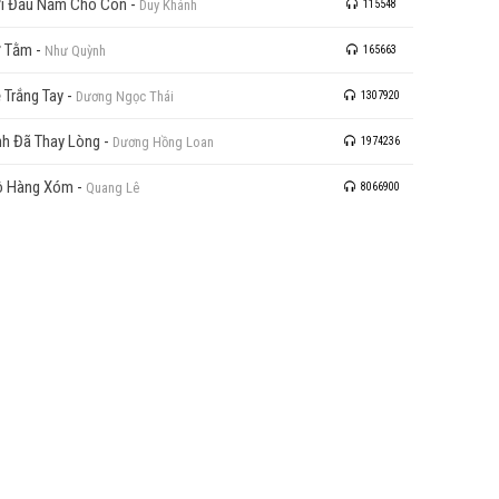
i Đầu Năm Cho Con
-
Duy Khánh
115548
ơ Tằm
-
Như Quỳnh
165663
 Trắng Tay
-
Dương Ngọc Thái
1307920
h Đã Thay Lòng
-
Dương Hồng Loan
1974236
ô Hàng Xóm
-
Quang Lê
8066900