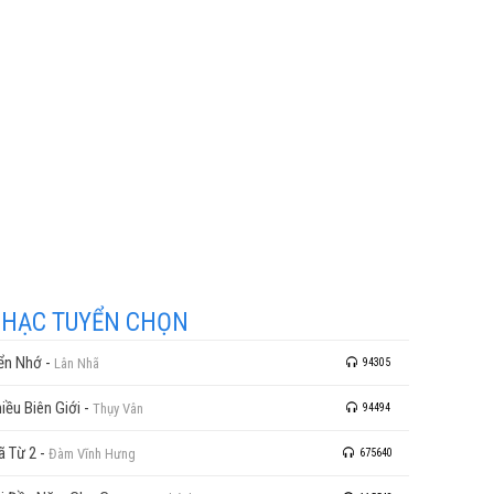
HẠC TUYỂN CHỌN
ển Nhớ
-
Lân Nhã
94305
iều Biên Giới
-
Thụy Vân
94494
ã Từ 2
-
Đàm Vĩnh Hưng
675640