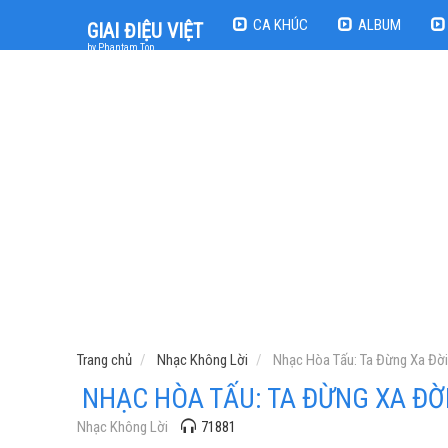
CA KHÚC
ALBUM
GIAI ĐIỆU VIỆT
by Phantam Top
Trang chủ
Nhạc Không Lời
Nhạc Hòa Tấu: Ta Đừng Xa Đời
NHẠC HÒA TẤU: TA ĐỪNG XA ĐỜ
Nhạc Không Lời
71881