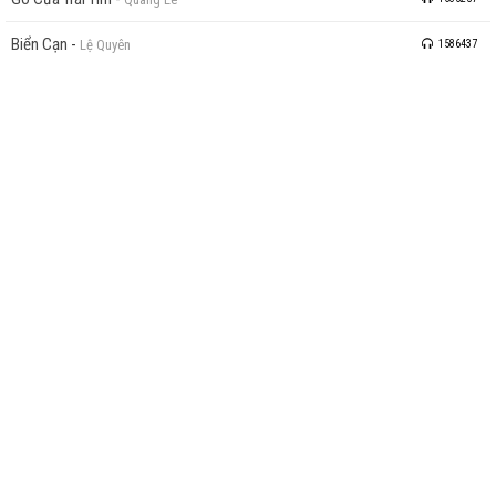
Biển Cạn
-
Lệ Quyên
1586437