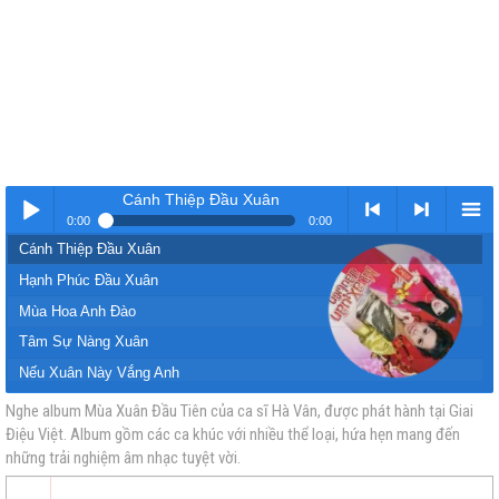
Cánh Thiệp Đầu Xuân
0:00
0:00
Cánh Thiệp Đầu Xuân
Nhạc
< Kho
>
Kho
Hạnh Phúc Đầu Xuân
Mùa Hoa Anh Đào
Tâm Sự Nàng Xuân
Nếu Xuân Này Vắng Anh
Gái Xuân
Nghe album Mùa Xuân Đầu Tiên của ca sĩ Hà Vân, được phát hành tại Giai
Điệu Việt. Album gồm các ca khúc với nhiều thể loại, hứa hẹn mang đến
vàng
nhạc
Nhạc
nhạc
Câu Chuyện Đầu Năm
những trải nghiệm âm nhạc tuyệt vời.
Đón Xuân Này Nhớ Xuân Xưa
Xuân Đẹp Làm Sao