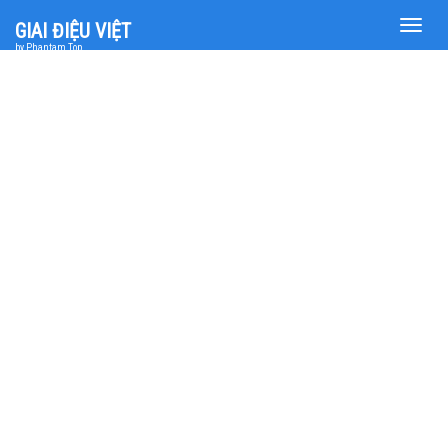
Toggle
GIAI ĐIỆU VIỆT
naviga
by Phantam Top