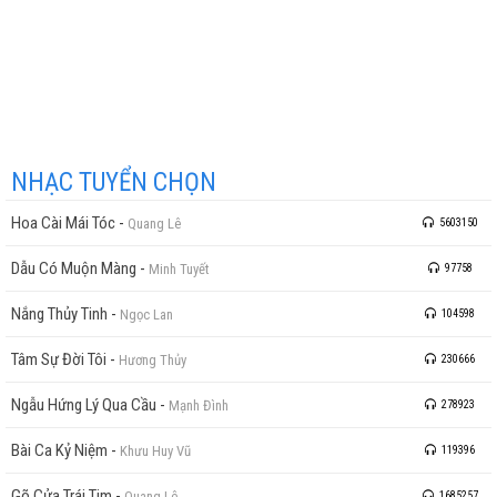
NHẠC TUYỂN CHỌN
Hoa Cài Mái Tóc
-
Quang Lê
5603150
Dẫu Có Muộn Màng
-
Minh Tuyết
97758
Nắng Thủy Tinh
-
Ngọc Lan
104598
Tâm Sự Đời Tôi
-
Hương Thủy
230666
Ngẫu Hứng Lý Qua Cầu
-
Mạnh Đình
278923
Bài Ca Kỷ Niệm
-
Khưu Huy Vũ
119396
Gõ Cửa Trái Tim
-
Quang Lê
1685257