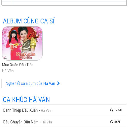
Quê Hương Mùa Xuân
Xuân Quê Tôi
ALBUM CÙNG CA SĨ
trữ
trực
chất
miễn
Mùa Xuân Đầu Tiên
tình
tuyến
lượng
phí
Hà Vân
Nghe tất cả album của Hà Vân
CA KHÚC HÀ VÂN
Cánh Thiệp Đầu Xuân
-
Hà Vân
62770
cao
Câu Chuyện Đầu Năm
-
Hà Vân
86711