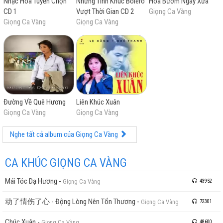
Nhạc Hoa Tuyển Chọn
Những Tình Khúc Bolero
Hoa Bướm Ngày Xưa
CD 1
Vượt Thời Gian CD 2
Giọng Ca Vàng
Giọng Ca Vàng
Giọng Ca Vàng
Đường Về Quê Hương
Liên Khúc Xuân
Giọng Ca Vàng
Giọng Ca Vàng
Nghe tất cả album của Giọng Ca Vàng
CA KHÚC GIỌNG CA VÀNG
Mái Tóc Dạ Hương
-
Giọng Ca Vàng
43952
动了情伤了心 - Động Lòng Nên Tổn Thương
-
Giọng Ca Vàng
72301
Chúc Xuân
-
Giọng Ca Vàng
48600