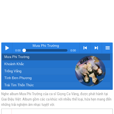
Mưa Phi Trường
0:00
0:00
Mưa Phi Trường
Nhạc
< Kho
>
Kho
Khoảnh Khắc
Trống Vắng
Tình Đơn Phương
Trái Tim Thổn Thức
Liên Khúc Còn Lại Nỗi Cô Đơn
Nghe album Mưa Phi Trường của ca sĩ Giọng Ca Vàng, được phát hành tại
Giai Điệu Việt. Album gồm các ca khúc với nhiều thể loại, hứa hẹn mang đến
vàng
nhạc
Nhạc
nhạc
Liên Khúc Vào Hạ - ShaLaLa
những trải nghiệm âm nhạc tuyệt vời.
Kiếp Phiêu Bồng
Nhớ Anh Chiều Mưa