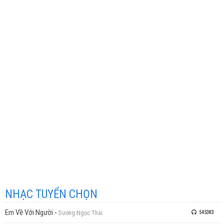
NHẠC TUYỂN CHỌN
Em Về Với Người
-
Dương Ngọc Thái
545383