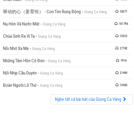
驿动的心（姜育恒） - Con Tim Rung Động
-
Giọng Ca Vàng
55271
Nụ Hôn Và Nước Mắt
-
Giọng Ca Vàng
101796
Chúa Sinh Ra Vì Ta
-
Giọng Ca Vàng
13612
Nỗi Nhớ Xa Mẹ
-
Giọng Ca Vàng
27742
Những Tâm Hồn Cô Đơn
-
Giọng Ca Vàng
1916
Nối Nhịp Cầu Duyên
-
Giọng Ca Vàng
21469
Đoàn Người Lữ Thứ
-
Giọng Ca Vàng
13463
Nghe tất cả bài hát của Giọng Ca Vàng