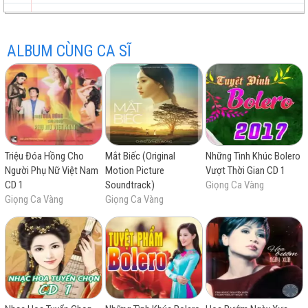
Một Thời Đã Xa
Quán Vắng Một Mình
ALBUM CÙNG CA SĨ
trữ
trực
chất
miễn
Triệu Đóa Hồng Cho
Mắt Biếc (Original
Những Tình Khúc Bolero
tình
tuyến
lượng
phí
Người Phụ Nữ Việt Nam
Motion Picture
Vượt Thời Gian CD 1
CD 1
Soundtrack)
Giọng Ca Vàng
Giọng Ca Vàng
Giọng Ca Vàng
cao