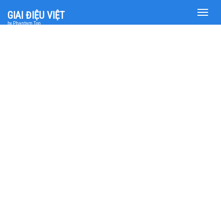
Toggle
GIAI ĐIỆU VIỆT
naviga
by Phantam Top