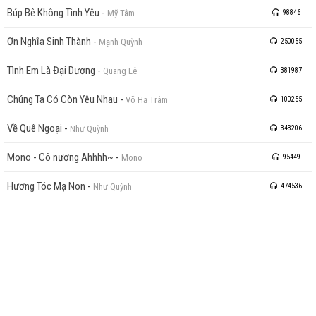
Búp Bê Không Tình Yêu
-
Mỹ Tâm
98846
Ơn Nghĩa Sinh Thành
-
Mạnh Quỳnh
250055
Tình Em Là Đại Dương
-
Quang Lê
381987
Chúng Ta Có Còn Yêu Nhau
-
Võ Hạ Trâm
100255
Về Quê Ngoại
-
Như Quỳnh
343206
Mono - Cô nương Ahhhh~
-
Mono
95449
Hương Tóc Mạ Non
-
Như Quỳnh
474536