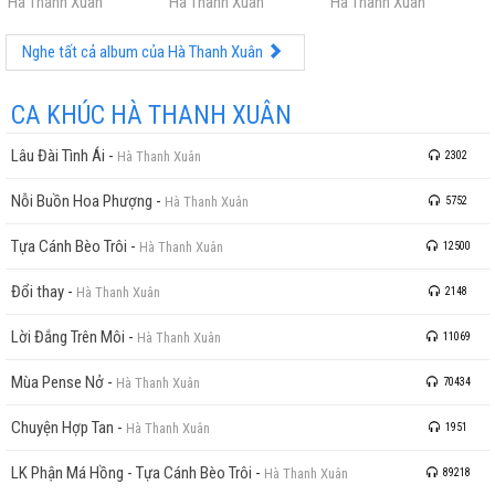
Hà Thanh Xuân
Hà Thanh Xuân
Hà Thanh Xuân
Nghe tất cả album của Hà Thanh Xuân
CA KHÚC HÀ THANH XUÂN
Lâu Đài Tình Ái
-
Hà Thanh Xuân
2302
Nỗi Buồn Hoa Phượng
-
Hà Thanh Xuân
5752
Tựa Cánh Bèo Trôi
-
Hà Thanh Xuân
12500
Đổi thay
-
Hà Thanh Xuân
2148
Lời Đắng Trên Môi
-
Hà Thanh Xuân
11069
Mùa Pense Nở
-
Hà Thanh Xuân
70434
Chuyện Hợp Tan
-
Hà Thanh Xuân
1951
LK Phận Má Hồng - Tựa Cánh Bèo Trôi
-
Hà Thanh Xuân
89218