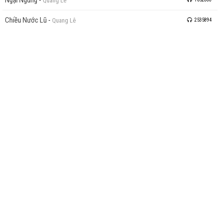
Quang Lê
Chiều Nước Lũ
-
Quang Lê
2535894