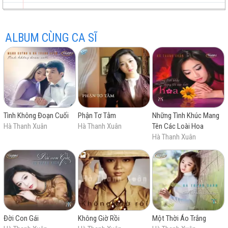
Tuổi Ngọc
ALBUM CÙNG CA SĨ
trữ
trực
chất
miễn
Tình Không Đoạn Cuối
Phận Tơ Tằm
Những Tình Khúc Mang
tình
tuyến
lượng
phí
Hà Thanh Xuân
Hà Thanh Xuân
Tên Các Loài Hoa
Hà Thanh Xuân
cao
Đời Con Gái
Không Giờ Rồi
Một Thời Áo Trắng