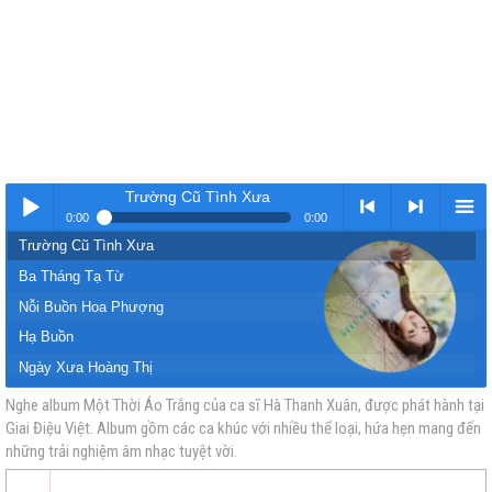
Trường Cũ Tình Xưa
0:00
0:00
Trường Cũ Tình Xưa
Nhạc
< Kho
>
Kho
Ba Tháng Tạ Từ
Nỗi Buồn Hoa Phượng
Hạ Buồn
Ngày Xưa Hoàng Thị
Họp Mặt Lần Cuối
Nghe album Một Thời Áo Trắng của ca sĩ Hà Thanh Xuân, được phát hành tại
Giai Điệu Việt. Album gồm các ca khúc với nhiều thể loại, hứa hẹn mang đến
vàng
nhạc
Nhạc
nhạc
Những Dòng Lưu Niệm
những trải nghiệm âm nhạc tuyệt vời.
Thương Ca Mùa Hạ
Trương Vương Khung Cửa Mùa Thu