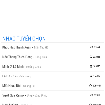
NHẠC TUYỂN CHỌN
Khúc Hát Thanh Xuân
-
Trần Thu Hà
97650
Nấc Thang Thiên Đàng
-
Bằng Kiều
228418
Mình Ơi Là Mình
-
Hoàng Châu
103393
Lệ Đá
-
Đàm Vĩnh Hưng
166852
Mất Nhau Rồi
-
Quang Lê
2084954
Vượt Qua Remix
-
Ưng Hoàng Phúc
98537
Ngại Ngùng
-
1652888