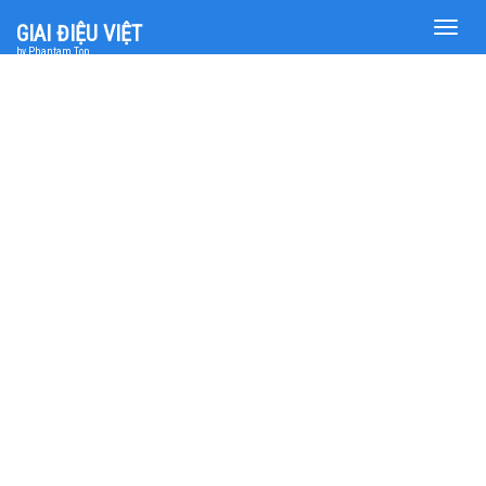
Toggle
GIAI ĐIỆU VIỆT
naviga
by Phantam Top