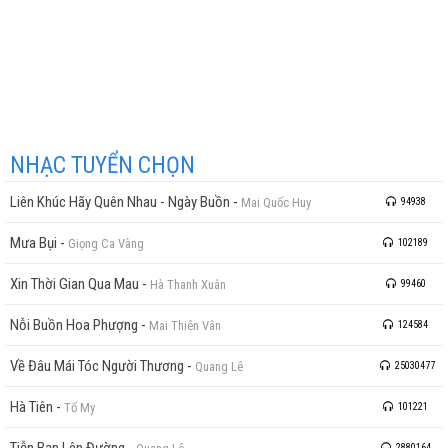
NHẠC TUYỂN CHỌN
Liên Khúc Hãy Quên Nhau - Ngày Buồn
-
Mai Quốc Huy
94938
Mưa Bụi
-
Giọng Ca Vàng
102189
Xin Thời Gian Qua Mau
-
Hà Thanh Xuân
99460
Nỗi Buồn Hoa Phượng
-
Mai Thiên Vân
124584
Về Đâu Mái Tóc Người Thương
-
Quang Lê
25030477
Hà Tiên
-
Tố My
101221
Tiễn Bạn Lên Đường
-
2880164