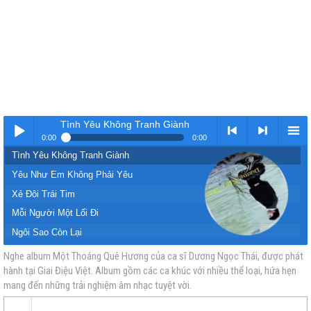
Tình Yêu Không Tranh Giành
0:00
0:00
Tình Yêu Không Tranh Giành
Nhạc
< Kho
>
Kho
Yêu Như Em Không Phải Yêu
Xẻ Đôi Trái Tim
Mỗi Người Một Lối Đi
Ngôi Sao Còn Lại
Lời Nói Đau Lòng
Nghe album Một Thoáng Quê Hương của ca sĩ Dương Ngọc Thái, được phát
hành tại Giai Điệu Việt. Album gồm các ca khúc với nhiều thể loại, hứa hẹn
vàng
nhạc
Nhạc
nhạc
Xót Xa
mang đến những trải nghiệm âm nhạc tuyệt vời.
Tuổi Phận
Hỡi Cô Lái Đò