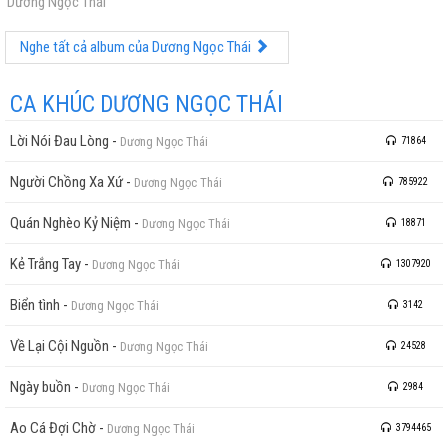
Dương Ngọc Thái
Nghe tất cả album của Dương Ngọc Thái
CA KHÚC DƯƠNG NGỌC THÁI
Lời Nói Đau Lòng
-
Dương Ngọc Thái
71864
Người Chồng Xa Xứ
-
Dương Ngọc Thái
785922
Quán Nghèo Kỷ Niệm
-
Dương Ngọc Thái
18871
Kẻ Trắng Tay
-
Dương Ngọc Thái
1307920
Biển tình
-
Dương Ngọc Thái
3142
Về Lại Cội Nguồn
-
Dương Ngọc Thái
24528
Ngày buồn
-
Dương Ngọc Thái
2984
Ao Cá Đợi Chờ
-
Dương Ngọc Thái
3794465