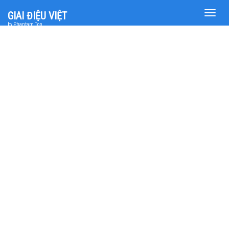
Toggle
GIAI ĐIỆU VIỆT
naviga
by Phantam Top