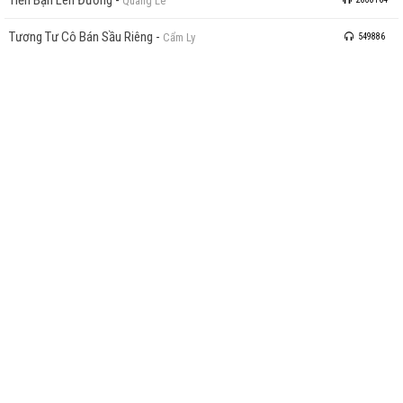
Quang Lê
Tương Tư Cô Bán Sầu Riêng
-
Cẩm Ly
549886