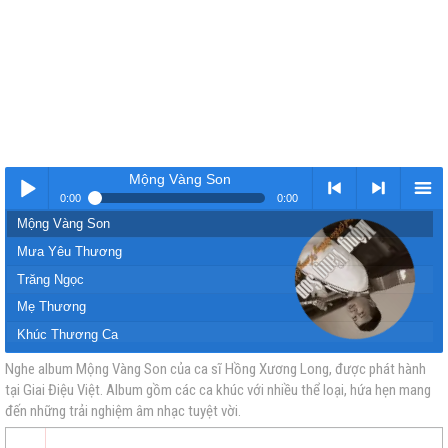
Mộng Vàng Son
0:00
0:00
Mộng Vàng Son
Nhạc
< Kho
>
Kho
Mưa Yêu Thương
Trăng Ngọc
Mẹ Thương
Khúc Thương Ca
Ba Thương
Nghe album Mộng Vàng Son của ca sĩ Hồng Xương Long, được phát hành
tại Giai Điệu Việt. Album gồm các ca khúc với nhiều thể loại, hứa hẹn mang
vàng
nhạc
Nhạc
nhạc
Trăng Ngọc
đến những trải nghiệm âm nhạc tuyệt vời.
Hưng Yên Quê Tôi
Ta Đi Tìm