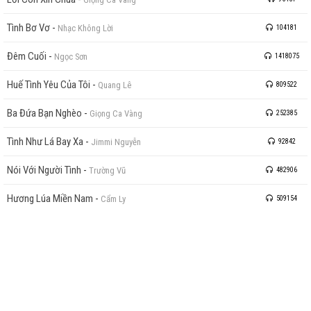
Tình Bơ Vơ
-
Nhạc Không Lời
104181
Đêm Cuối
-
Ngọc Sơn
1418075
Huế Tình Yêu Của Tôi
-
Quang Lê
809522
Ba Đứa Bạn Nghèo
-
Giọng Ca Vàng
252385
Tình Như Lá Bay Xa
-
Jimmi Nguyễn
92842
Nói Với Người Tình
-
Trường Vũ
482906
Hương Lúa Miền Nam
-
Cẩm Ly
509154