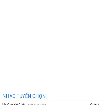
NHẠC TUYỂN CHỌN
Lời Con Xin Chúa
-
Giọng Ca Vàng
96451