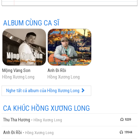
ALBUM CÙNG CA SĨ
trữ
trực
chất
miễn
Mộng Vàng Son
Anh Đi Rồi
tình
tuyến
lượng
phí
Hồng Xương Long
Hồng Xương Long
Nghe tất cả album của Hồng Xương Long
CA KHÚC HỒNG XƯƠNG LONG
Thu Tha Hương
-
Hồng Xương Long
9209
cao
Anh Đi Rồi
-
Hồng Xương Long
19944