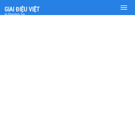
Toggle
GIAI ĐIỆU VIỆT
naviga
by Phantam Top