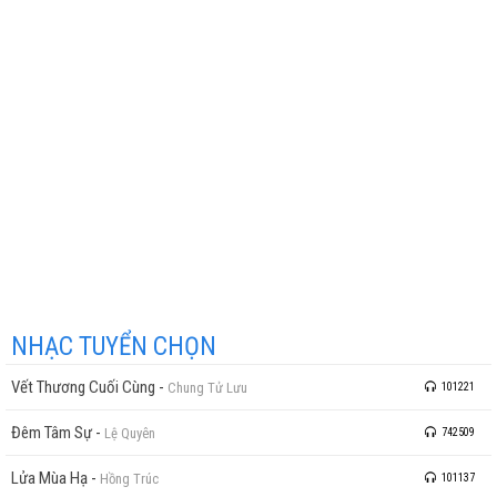
NHẠC TUYỂN CHỌN
Vết Thương Cuối Cùng
-
Chung Tử Lưu
101221
Đêm Tâm Sự
-
Lệ Quyên
742509
Lửa Mùa Hạ
-
Hồng Trúc
101137