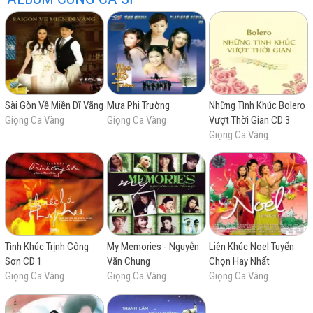
trữ
trực
chất
miễn
Sài Gòn Về Miền Dĩ Vãng
Mưa Phi Trường
Những Tình Khúc Bolero
Giọng Ca Vàng
Giọng Ca Vàng
Vượt Thời Gian CD 3
Giọng Ca Vàng
tình
tuyến
lượng
phí
Tình Khúc Trịnh Công
My Memories - Nguyễn
Liên Khúc Noel Tuyển
Sơn CD 1
Văn Chung
Chọn Hay Nhất
cao
Giọng Ca Vàng
Giọng Ca Vàng
Giọng Ca Vàng