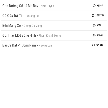
Con Đường Có Lá Me Bay
-
Như Quỳnh
95167
Gõ Cửa Trái Tim
-
Quang Lê
2681753
Bên Máng Cỏ
-
Giọng Ca Vàng
96201
Đổi Thay Một Bóng Hình
-
Phạm Khánh Hưng
98248
Bài Ca Đất Phương Nam
-
Hương Lan
569444