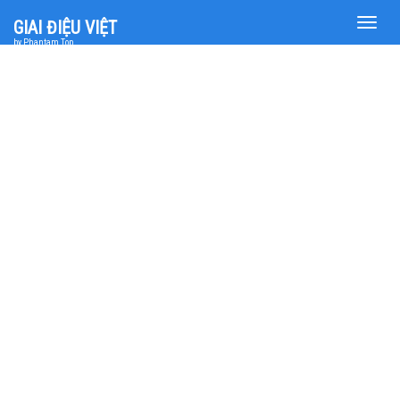
Toggle
GIAI ĐIỆU VIỆT
naviga
by Phantam Top