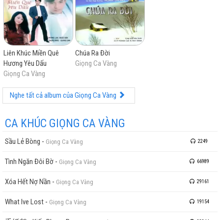
Liên Khúc Miền Quê
Chúa Ra Đời
Hương Yêu Dấu
Giọng Ca Vàng
Giọng Ca Vàng
Nghe tất cả album của Giọng Ca Vàng
CA KHÚC GIỌNG CA VÀNG
Sầu Lẻ Bòng
-
Giọng Ca Vàng
2249
Tình Ngăn Đôi Bờ
-
Giọng Ca Vàng
66989
Xóa Hết Nợ Nần
-
Giọng Ca Vàng
29161
What Ive Lost
-
Giọng Ca Vàng
19154