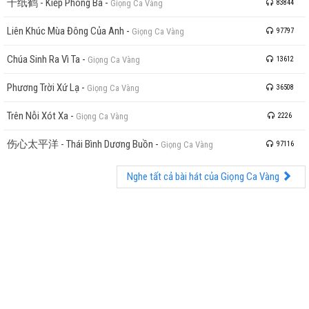
千纸鹤 - Kiếp Phong Ba
-
Giọng Ca Vàng
83844
Liên Khúc Mùa Đông Của Anh
-
Giọng Ca Vàng
97797
Chúa Sinh Ra Vì Ta
-
Giọng Ca Vàng
13612
Phương Trời Xứ Lạ
-
Giọng Ca Vàng
36508
Trên Nỗi Xót Xa
-
Giọng Ca Vàng
2226
伤心太平洋 - Thái Bình Dương Buồn
-
Giọng Ca Vàng
97116
Nghe tất cả bài hát của Giọng Ca Vàng