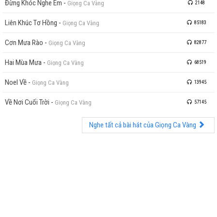
Đừng Khóc Nghe Em
-
Giọng Ca Vàng
2148
Liên Khúc Tơ Hồng
-
Giọng Ca Vàng
85183
Cơn Mưa Rào
-
Giọng Ca Vàng
82877
Hai Mùa Mưa
-
Giọng Ca Vàng
68519
Noel Về
-
Giọng Ca Vàng
13945
Về Nơi Cuối Trời
-
Giọng Ca Vàng
57145
Nghe tất cả bài hát của Giọng Ca Vàng