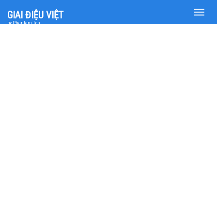
Toggle
GIAI ĐIỆU VIỆT
naviga
by Phantam Top