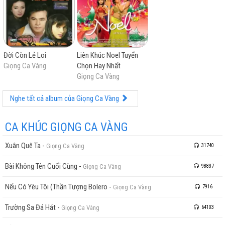
Đời Còn Lẻ Loi
Liên Khúc Noel Tuyển
Giọng Ca Vàng
Chọn Hay Nhất
Giọng Ca Vàng
Nghe tất cả album của Giọng Ca Vàng
CA KHÚC GIỌNG CA VÀNG
Xuân Quê Ta
-
Giọng Ca Vàng
31740
Bài Không Tên Cuối Cùng
-
Giọng Ca Vàng
98837
Nếu Có Yêu Tôi (Thần Tượng Bolero
-
Giọng Ca Vàng
7916
Trường Sa Đá Hát
-
Giọng Ca Vàng
64103