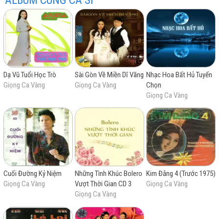
ALBUM CÙNG CA SĨ
trữ
trực
chất
miễn
Dạ Vũ Tuổi Học Trò
Sài Gòn Về Miền Dĩ Vãng
Nhạc Hoa Bất Hủ Tuyển
Giọng Ca Vàng
Giọng Ca Vàng
Chọn
Giọng Ca Vàng
tình
tuyến
lượng
phí
Cuối Đường Kỷ Niệm
Những Tình Khúc Bolero
Kim Đằng 4 (Trước 1975)
Giọng Ca Vàng
Vượt Thời Gian CD 3
Giọng Ca Vàng
Giọng Ca Vàng
cao