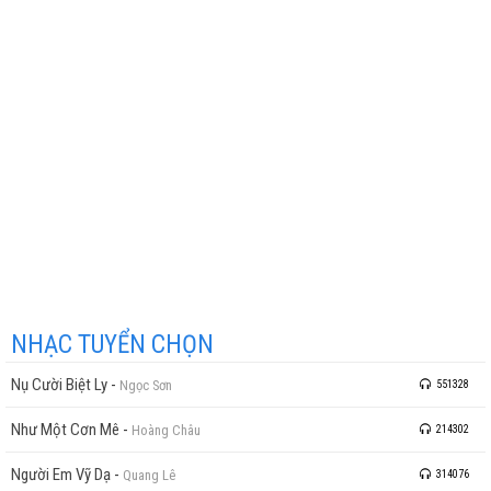
NHẠC TUYỂN CHỌN
Nụ Cười Biệt Ly
-
Ngọc Sơn
551328
Như Một Cơn Mê
-
Hoàng Châu
214302
Người Em Vỹ Dạ
-
Quang Lê
314076