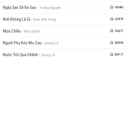
Ngày Sau Sẽ Ra Sao
-
Tường Nguyên
100686
Anh Không Là Gì
-
Đàm Vĩnh Hưng
123979
Mưa Chiều
-
Như Quỳnh
106271
Người Phu Kéo Mo Cau
-
Quang Lê
504344
Nước Trôi Qua Ghềnh
-
Quang Lê
209177