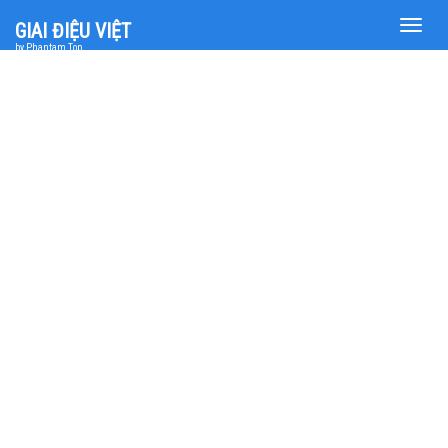
Toggle
GIAI ĐIỆU VIỆT
naviga
by Phantam Top