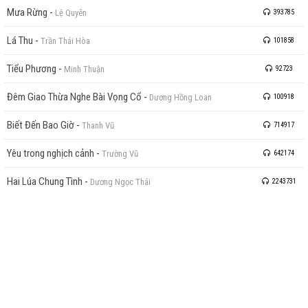
Mưa Rừng
-
Lệ Quyên
393785
Lá Thu
-
Trần Thái Hòa
101858
Tiểu Phương
-
Minh Thuận
92723
Đêm Giao Thừa Nghe Bài Vọng Cổ
-
Dương Hồng Loan
100918
Biết Đến Bao Giờ
-
Thanh Vũ
714917
Yêu trong nghịch cảnh
-
Trường Vũ
642174
Hai Lúa Chung Tình
-
Dương Ngọc Thái
2243731