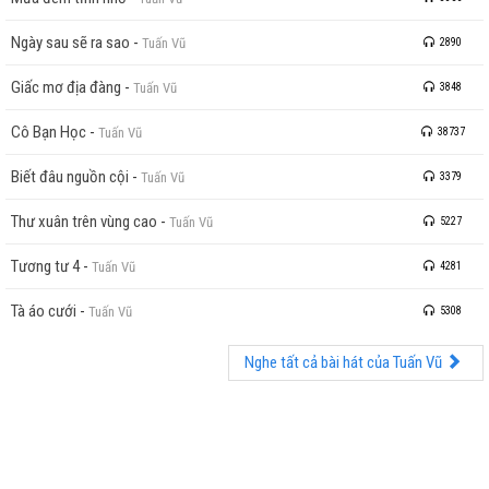
Ngày sau sẽ ra sao
-
Tuấn Vũ
2890
Giấc mơ địa đàng
-
Tuấn Vũ
3848
Cô Bạn Học
-
Tuấn Vũ
38737
Biết đâu nguồn cội
-
Tuấn Vũ
3379
Thư xuân trên vùng cao
-
Tuấn Vũ
5227
Tương tư 4
-
Tuấn Vũ
4281
Tà áo cưới
-
Tuấn Vũ
5308
Nghe tất cả bài hát của Tuấn Vũ