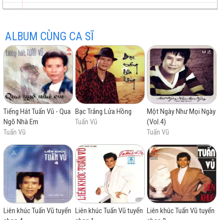
Mộng Ước Mai Sau
Tiễn Bước Sang Ngang
ALBUM CÙNG CA SĨ
Người Chết Trở Về
trữ
trực
chất
miễn
Tiếng Hát Tuấn Vũ - Qua
Bạc Trắng Lửa Hồng
Một Ngày Như Mọi Ngày
tình
tuyến
lượng
phí
Ngõ Nhà Em
Tuấn Vũ
(Vol.4)
Tuấn Vũ
Tuấn Vũ
cao
Liên khúc Tuấn Vũ tuyển
Liên khúc Tuấn Vũ tuyển
Liên khúc Tuấn Vũ tuyển