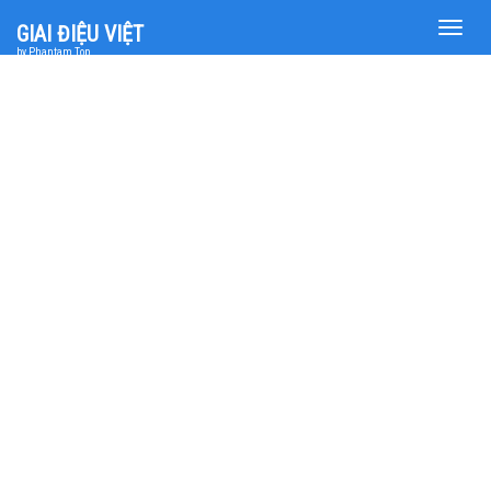
Toggle
GIAI ĐIỆU VIỆT
naviga
by Phantam Top