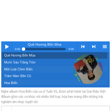
Quê Hương Bốn Mùa
0:00
0:00
Quê Hương Bốn Mùa
Nhạc
< Kho
>
Kho
Mười Sáu Trăng Tròn
Một Loài Chim Biển
Trăm Năm Bến Cũ
Hoa Biển
Cô Bé Ngày Xưa
Nghe album Hoa Biển của ca sĩ Tuấn Vũ, được phát hành tại Giai Điệu Việt.
Album gồm các ca khúc với nhiều thể loại, hứa hẹn mang đến những trải
vàng
nhạc
Nhạc
nhạc
Cô Bạn Học
nghiệm âm nhạc tuyệt vời.
Mùa Pensse Nở
Chuyện Một Người Đi