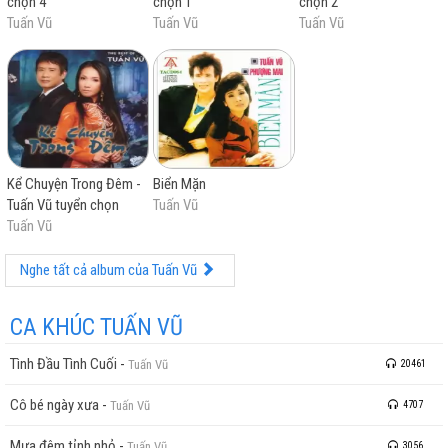
chọn 4
chọn 1
chọn 2
Tuấn Vũ
Tuấn Vũ
Tuấn Vũ
Kể Chuyện Trong Đêm -
Biển Mặn
Tuấn Vũ tuyển chọn
Tuấn Vũ
Tuấn Vũ
Nghe tất cả album của Tuấn Vũ
CA KHÚC TUẤN VŨ
Tình Đầu Tình Cuối
-
Tuấn Vũ
20461
Cô bé ngày xưa
-
Tuấn Vũ
4707
Mưa đêm tỉnh nhỏ
-
Tuấn Vũ
3056