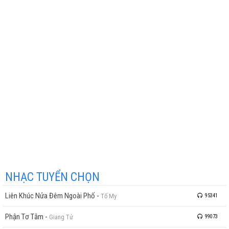
NHẠC TUYỂN CHỌN
Liên Khúc Nửa Đêm Ngoài Phố
-
Tố My
95341
Phận Tơ Tằm
-
Giang Tử
99073