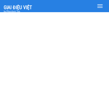
Toggle
GIAI ĐIỆU VIỆT
naviga
by Phantam Top