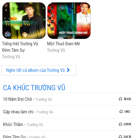
Tiếng Hát Trường Vũ:
Một Thuở Đam Mê
Đêm Tâm Sự
Trường Vũ
Trường Vũ
Nghe tất cả album của Trường Vũ
CA KHÚC TRƯỜNG VŨ
10 Năm Đợi Chờ
-
Trường Vũ
58650
Gặp nhau làm chi
-
Trường Vũ
5482
Khóc Thầm
-
Trường Vũ
23898
Đêm Tâm Sự
-
Trường Vũ
36978