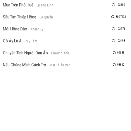
Mùa Trên Phố Huế
-
Quang Linh
193600
Sầu Tím Thiệp Hồng
-
Lệ Quyên
3007003
Môi Hồng Đào
-
Khánh Ly
102271
Cô Ấy Là Ai
-
Mỹ Tâm
102495
Chuyện Tình Người Đan Áo
-
Phương Anh
92353
Nếu Chúng Mình Cách Trở
-
Mai Thiên Vân
98812