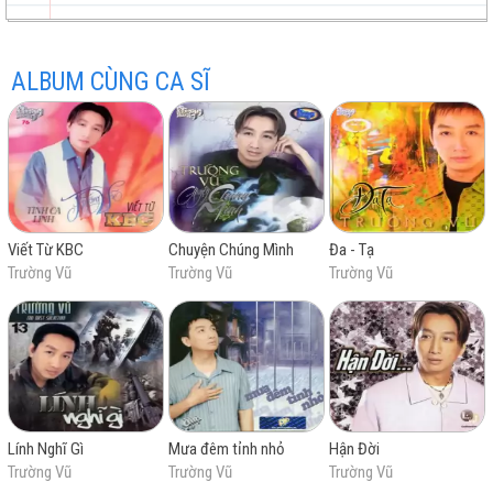
ALBUM CÙNG CA SĨ
trữ
trực
chất
miễn
Viết Từ KBC
Chuyện Chúng Mình
Đa - Tạ
tình
tuyến
lượng
phí
Trường Vũ
Trường Vũ
Trường Vũ
cao
Lính Nghĩ Gì
Mưa đêm tỉnh nhỏ
Hận Đời
Trường Vũ
Trường Vũ
Trường Vũ