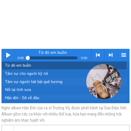
Từ đó em buồn
0:00
0:00
Từ đó em buồn
Nhạc
< Kho
>
Kho
Tâm sự cho người kỹ nữ
Tâm sự người hát bài quê hương
Nối lại tình xưa
Hận đời - Sẽ về đâu
Hàn Mặc Tử
Nghe album Hận Đời của ca sĩ Trường Vũ, được phát hành tại Giai Điệu Việt.
Album gồm các ca khúc với nhiều thể loại, hứa hẹn mang đến những trải
vàng
nhạc
Nhạc
nhạc
Ga chiều
nghiệm âm nhạc tuyệt vời.
Đêm sầu đời
Bội bạc