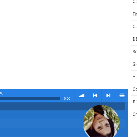
Cô
Tì
Co
Đê
Sô
Gi
H
Co
mẹ
0:00
Đê
Tải
< Kho
>
Kho
Ch