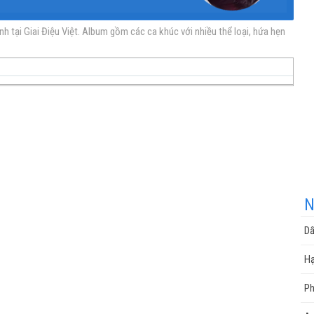
tại Giai Điệu Việt. Album gồm các ca khúc với nhiều thể loại, hứa hẹn
nhạc
nhạc
Nhạc
nhạc
miễn
trực
chất
miễn
N
Dấ
phí
tuyến
lượng
phí
Hạ
Ph