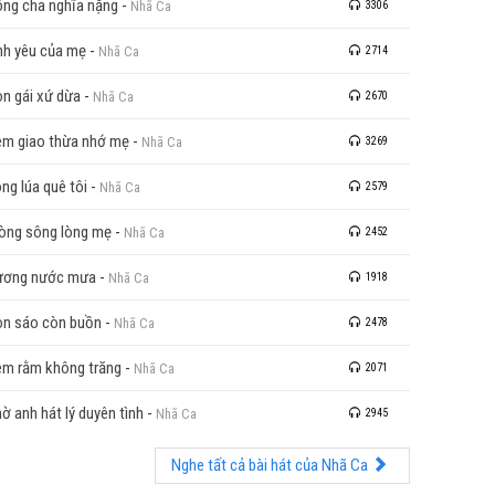
ng cha nghĩa nặng
-
Nhã Ca
3306
nh yêu của mẹ
-
Nhã Ca
2714
n gái xứ dừa
-
Nhã Ca
2670
m giao thừa nhớ mẹ
-
Nhã Ca
3269
ng lúa quê tôi
-
Nhã Ca
2579
òng sông lòng mẹ
-
Nhã Ca
2452
ương nước mưa
-
Nhã Ca
1918
n sáo còn buồn
-
Nhã Ca
2478
m rằm không trăng
-
Nhã Ca
2071
ờ anh hát lý duyên tình
-
Nhã Ca
2945
Nghe tất cả bài hát của Nhã Ca