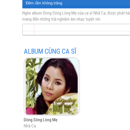
Đêm rằm không trăng
Đêm giao thừa nhớ mẹ
Nghe album Dòng Sông Lòng Mẹ của ca sĩ Nhã Ca, được phát hành 
mang đến những trải nghiệm âm nhạc tuyệt vời.
vàng
Con sáo còn buồn
Công cha nghĩa nặng
Con gái xứ dừa
Chờ anh hát lý duyên tình
ALBUM CÙNG CA SĨ
trữ
tình
Dòng Sông Lòng Mẹ
Nhã Ca