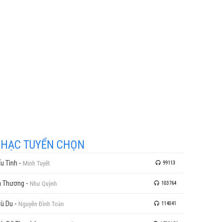
HẠC TUYỂN CHỌN
u Tình
-
Minh Tuyết
99113
 Thương
-
Như Quỳnh
103764
ù Du
-
Nguyễn Đình Toàn
114041