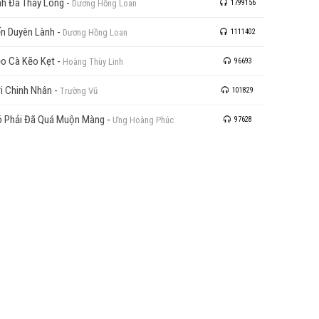
h Đã Thay Lòng
-
Dương Hồng Loan
1799156
n Duyên Lành
-
Dương Hồng Loan
1111402
o Cà Kẽo Kẹt
-
Hoàng Thùy Linh
96693
i Chinh Nhân
-
Trường Vũ
101829
 Phải Đã Quá Muộn Màng
-
Ưng Hoàng Phúc
97628