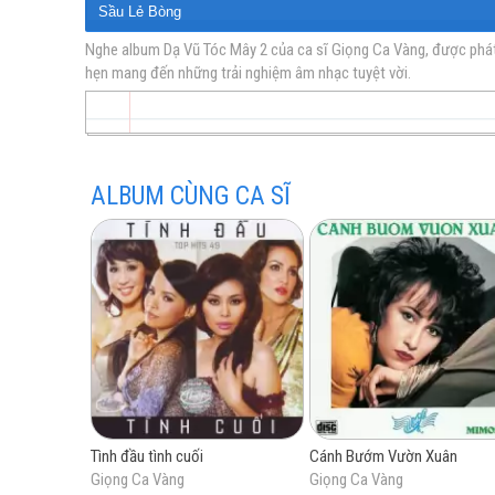
Sầu Lẻ Bòng
Sài Gòn
Nghe album Dạ Vũ Tóc Mây 2 của ca sĩ Giọng Ca Vàng, được phát h
hẹn mang đến những trải nghiệm âm nhạc tuyệt vời.
vàng
Đường Nào Cho Em
Thoi Tơ
Trăm Mến Ngàn Thương
Đừng Khóc Nghe Em
ALBUM CÙNG CA SĨ
Một Đời Tan Vỡ
Những Tâm Hồn Cô Đơn
trữ
Giã Từ Kỷ Niệm
tình
Tình đầu tình cuối
Cánh Bướm Vườn Xuân
Giọng Ca Vàng
Giọng Ca Vàng