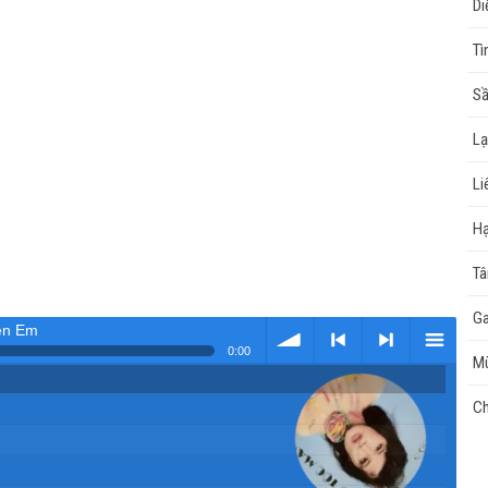
Di
Tì
Sầ
Lạ
Li
Hạ
Tâ
G
ên Em
0:00
Mù
Tải
< Kho
>
Kho
Ch