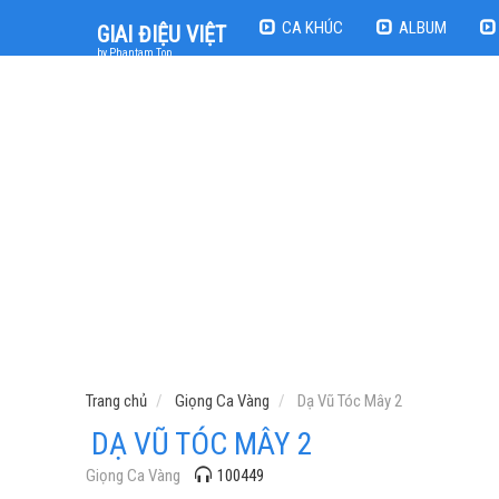
CA KHÚC
ALBUM
GIAI ĐIỆU VIỆT
by Phantam Top
Trang chủ
Giọng Ca Vàng
Dạ Vũ Tóc Mây 2
DẠ VŨ TÓC MÂY 2
Giọng Ca Vàng
100449