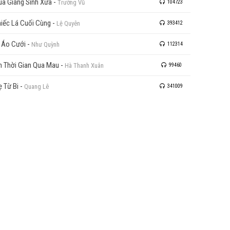
a Giáng Sinh Xưa
-
Trường Vũ
104723
iếc Lá Cuối Cùng
-
Lệ Quyên
393412
 Áo Cưới
-
Như Quỳnh
112314
n Thời Gian Qua Mau
-
Hà Thanh Xuân
99460
 Từ Bi
-
Quang Lê
341009