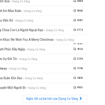
ễm Xưa
-
Giọng Ca Vàng
44304
nh Em Mùa Xuân
-
Giọng Ca Vàng
58662
u Viễn Xứ
-
Giọng Ca Vàng
43407
y Chúa Con Là Người Ngoại Đạo
-
Giọng Ca Vàng
27114
ên Khúc We Wish You A Merry Christmas
-
Giọng Ca Vàng
78791
nh Phúc Đầu Ngày
-
Giọng Ca Vàng
78123
m Sự Đời Tôi
-
Giọng Ca Vàng
21326
alway
-
Giọng Ca Vàng
19760
a Xuân Xôn Xao
-
Giọng Ca Vàng
55852
uyện Một Người Đi
-
Giọng Ca Vàng
99931
Nghe tất cả bài hát của Giọng Ca Vàng