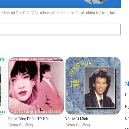
ành tại Giai Điệu Việt. Album gồm các ca khúc với nhiều thể loại, hứa
nhạc
nhạc
Nhạc
nhạc
miễn
trực
chất
miễn
N
Gi
phí
tuyến
lượng
phí
Hạ
Ch
Em là Tặng Phẩm Từ Trời
Yêu Một Mình
Giọng Ca Vàng
Giọng Ca Vàng