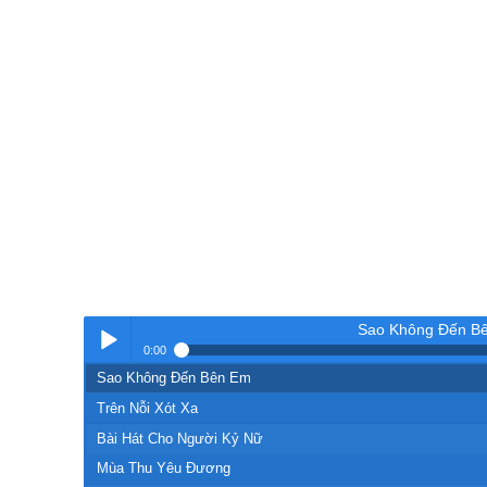
Sao Không Đến B
0:00
Sao Không Đến Bên Em
Nhạc
Trên Nỗi Xót Xa
Bài Hát Cho Người Kỷ Nữ
Mùa Thu Yêu Đương