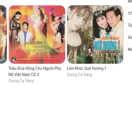
Mù
Ch
cao
Tà
Xi
Mẹ
Triệu Đóa Hồng Cho Người Phụ
Liên Khúc Quê Hương 1
Nữ Việt Nam CD 2
Giọng Ca Vàng
Giọng Ca Vàng