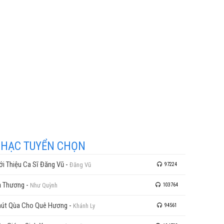
HẠC TUYỂN CHỌN
ới Thiệu Ca Sĩ Đăng Vũ
-
Đăng Vũ
97224
 Thương
-
Như Quỳnh
103764
út Qùa Cho Quê Hương
-
Khánh Ly
94561