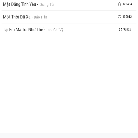
Mật Đắng Tình Yêu
-
Giang Tử
123434
Một Thời Đã Xa
-
Bảo Hân
100012
Tại Em Mà Tôi Như Thế
-
Lưu Chí Vỹ
92823