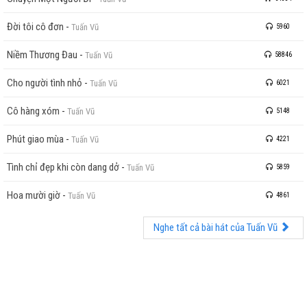
Đời tôi cô đơn
-
Tuấn Vũ
5960
Niềm Thương Đau
-
Tuấn Vũ
58846
Cho người tình nhỏ
-
Tuấn Vũ
6021
Cô hàng xóm
-
Tuấn Vũ
5148
Phút giao mùa
-
Tuấn Vũ
4221
Tình chỉ đẹp khi còn dang dở
-
Tuấn Vũ
5859
Hoa mười giờ
-
Tuấn Vũ
4861
Nghe tất cả bài hát của Tuấn Vũ