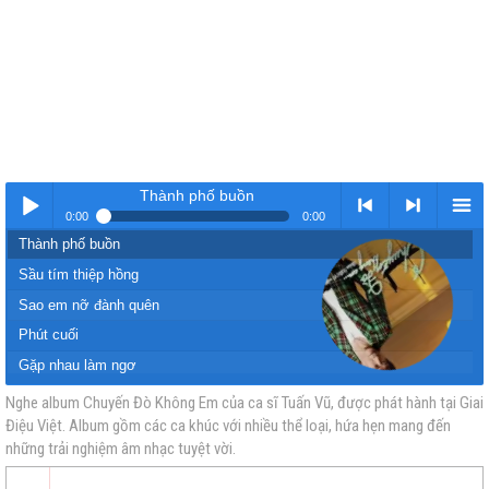
Thành phố buồn
0:00
0:00
Thành phố buồn
Nhạc
< Kho
>
Kho
Sầu tím thiệp hồng
Sao em nỡ đành quên
Phút cuối
Gặp nhau làm ngơ
Em về với người
Nghe album Chuyến Đò Không Em của ca sĩ Tuấn Vũ, được phát hành tại Giai
Điệu Việt. Album gồm các ca khúc với nhiều thể loại, hứa hẹn mang đến
vàng
nhạc
Nhạc
nhạc
Đường tình đôi ngả
những trải nghiệm âm nhạc tuyệt vời.
Định mệnh
Chuyến đò không em