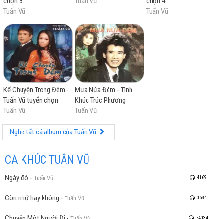
chọn 3
Tuấn Vũ
chọn 4
Tuấn Vũ
Tuấn Vũ
Kể Chuyện Trong Đêm -
Mưa Nửa Đêm - Tình
Tuấn Vũ tuyển chọn
Khúc Trúc Phương
Tuấn Vũ
Tuấn Vũ
Nghe tất cả album của Tuấn Vũ
CA KHÚC TUẤN VŨ
Ngày đó
-
Tuấn Vũ
4169
Còn nhớ hay không
-
Tuấn Vũ
3584
Chuyện Một Người Đi
-
Tuấn Vũ
64034