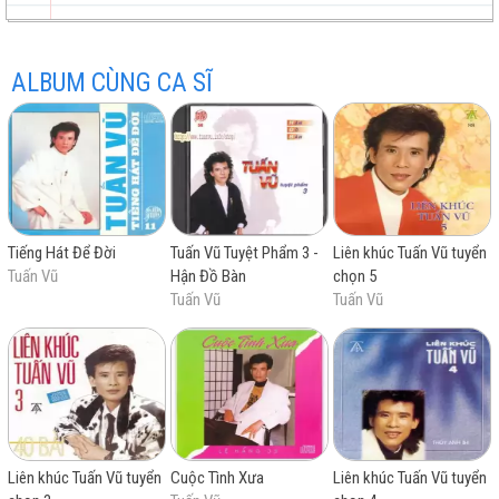
Chiều cuối tuần
ALBUM CÙNG CA SĨ
trữ
trực
chất
miễn
Tiếng Hát Để Đời
Tuấn Vũ Tuyệt Phẩm 3 -
Liên khúc Tuấn Vũ tuyển
tình
tuyến
lượng
phí
Tuấn Vũ
Hận Đồ Bàn
chọn 5
Tuấn Vũ
Tuấn Vũ
cao
Liên khúc Tuấn Vũ tuyển
Cuộc Tình Xưa
Liên khúc Tuấn Vũ tuyển