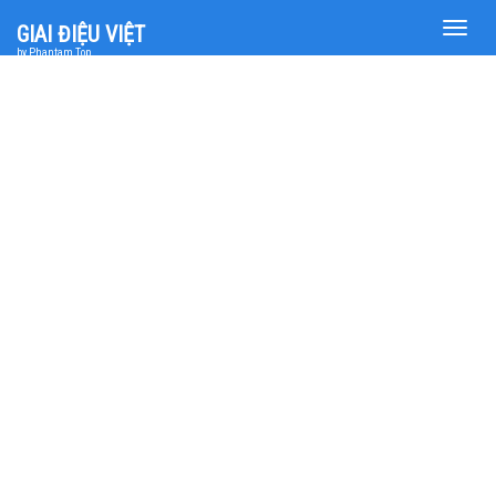
Toggle
GIAI ĐIỆU VIỆT
naviga
by Phantam Top