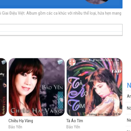
 Giai Điệu Việt. Album gồm các ca khúc với nhiều thể loại, hứa hẹn mang
nhạc
nhạc
Nhạc
nhạc
miễn
trực
chất
miễn
N
An
phí
tuyến
lượng
phí
Nó
Ne
Chiều Hạ Vàng
Tà Áo Tím
Bảo Yến
Bảo Yến