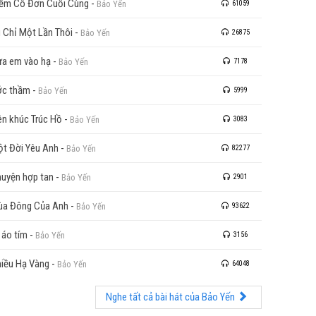
ềm Cô Đơn Cuối Cùng
-
Bảo Yến
61059
 Chỉ Một Lần Thôi
-
Bảo Yến
26875
a em vào hạ
-
Bảo Yến
7178
ớc thầm
-
Bảo Yến
5999
ên khúc Trúc Hồ
-
Bảo Yến
3083
t Đời Yêu Anh
-
Bảo Yến
82277
uyện hợp tan
-
Bảo Yến
2901
a Đông Của Anh
-
Bảo Yến
93622
 áo tím
-
Bảo Yến
3156
iều Hạ Vàng
-
Bảo Yến
64048
Nghe tất cả bài hát của Bảo Yến