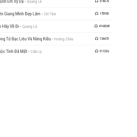
ười Em Vỹ Dạ
-
Quang Lê
314076
ên Giang Mình Đẹp Lắm
-
Chí Tâm
170950
 Hãy Về Đi
-
Quang Lê
4144369
ng Tử Bạc Liêu Và Nàng Kiều
-
Hoàng Châu
156673
ộc Tình Đã Mất
-
Cẩm Ly
311336