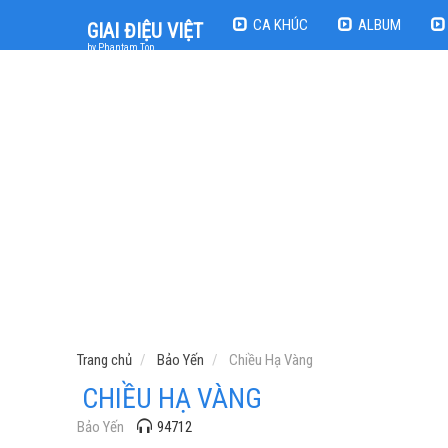
CA KHÚC
ALBUM
GIAI ĐIỆU VIỆT
by Phantam Top
Trang chủ
Bảo Yến
Chiều Hạ Vàng
CHIỀU HẠ VÀNG
Bảo Yến
94712