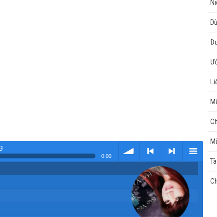
Ni
Dù
Đư
Ư
Li
Mộ
Ch
Mù
g
0:00
Tà
Tải
< Kho
>
Kho
Ch