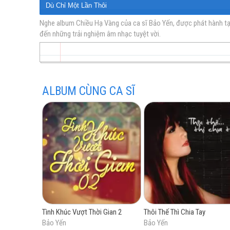
Dù Chỉ Một Lần Thôi
Trả Nợ Tình Xa
Nghe album Chiều Hạ Vàng của ca sĩ Bảo Yến, được phát hành tại
đến những trải nghiệm âm nhạc tuyệt vời.
vàng
Một Đời Yêu Anh
Những Lời Này Cho Anh
Thói Đời
Niềm Cô Đơn Cuối Cùng
ALBUM CÙNG CA SĨ
trữ
tình
Tình Khúc Vượt Thời Gian 2
Thôi Thế Thì Chia Tay
Bảo Yến
Bảo Yến