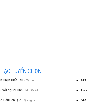
HẠC TUYỂN CHỌN
h Chưa Biết Đâu
-
Mỹ Tâm
105140
i Với Người Tình
-
Như Quỳnh
141025
o Ðậu Bến Quê
-
Quang Lê
476170