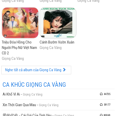
Giọng Ca Vàng
Giọng Ca Vàng
Giọng Ca Vàng
Triệu Đóa Hồng Cho
Cánh Bướm Vườn Xuân
Người Phụ Nữ Việt Nam
Giọng Ca Vàng
CD 2
Giọng Ca Vàng
Nghe tất cả album của Giọng Ca Vàng
CA KHÚC GIỌNG CA VÀNG
Ai Khổ Vì Ai
-
Giọng Ca Vàng
44735
Xin Thời Gian Qua Mau
-
Giọng Ca Vàng
59177
爱的代价 - Cái Giá Của Tình Yêu
-
Giọng Ca Vàng
80069