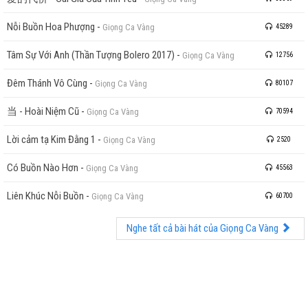
Nỗi Buồn Hoa Phượng
-
Giọng Ca Vàng
45289
Tâm Sự Với Anh (Thần Tượng Bolero 2017)
-
Giọng Ca Vàng
12756
Đêm Thánh Vô Cùng
-
Giọng Ca Vàng
80107
当 - Hoài Niệm Cũ
-
Giọng Ca Vàng
70594
Lời cảm tạ Kim Đằng 1
-
Giọng Ca Vàng
2520
Có Buồn Nào Hơn
-
Giọng Ca Vàng
45563
Liên Khúc Nỗi Buồn
-
Giọng Ca Vàng
60700
Nghe tất cả bài hát của Giọng Ca Vàng