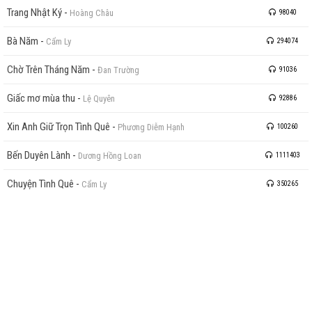
Trang Nhật Ký
-
Hoàng Châu
98040
Bà Năm
-
Cẩm Ly
294074
Chờ Trên Tháng Năm
-
Đan Trường
91036
Giấc mơ mùa thu
-
Lệ Quyên
92886
Xin Anh Giữ Trọn Tình Quê
-
Phương Diễm Hạnh
100260
Bến Duyên Lành
-
Dương Hồng Loan
1111403
Chuyện Tình Quê
-
Cẩm Ly
350265