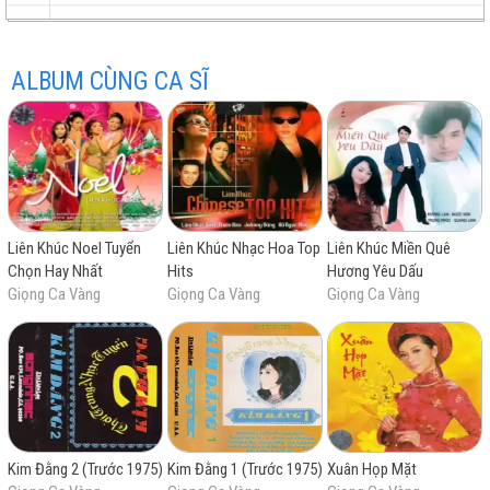
Non Nước Hữu Tình
Nhật Ký Đời Tôi
ALBUM CÙNG CA SĨ
Hạ Buồn
trữ
trực
chất
miễn
Hành Trình Trên Đất Phù Sa
Hương Tình Cũ
Liên Khúc Noel Tuyển
Liên Khúc Nhạc Hoa Top
Liên Khúc Miền Quê
tình
tuyến
lượng
phí
Chọn Hay Nhất
Hits
Hương Yêu Dấu
Giọng Ca Vàng
Giọng Ca Vàng
Giọng Ca Vàng
cao
Kim Đằng 2 (Trước 1975)
Kim Đằng 1 (Trước 1975)
Xuân Họp Mặt