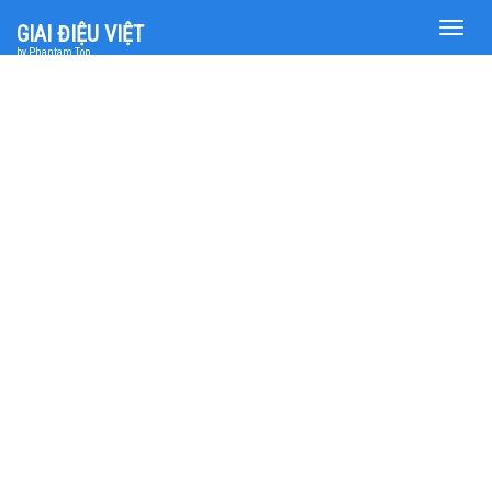
Toggle
GIAI ĐIỆU VIỆT
naviga
by Phantam Top