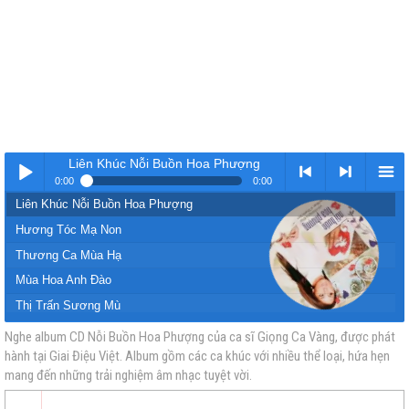
Liên Khúc Nỗi Buồn Hoa Phượng
0:00
0:00
Liên Khúc Nỗi Buồn Hoa Phượng
Nhạc
< Kho
>
Kho
Hương Tóc Mạ Non
Thương Ca Mùa Hạ
Mùa Hoa Anh Đào
Thị Trấn Sương Mù
Yêu Tiếng Hát Ngày Xưa
Nghe album CD Nỗi Buồn Hoa Phượng của ca sĩ Giọng Ca Vàng, được phát
hành tại Giai Điệu Việt. Album gồm các ca khúc với nhiều thể loại, hứa hẹn
vàng
nhạc
Nhạc
nhạc
Hoài Cổ
mang đến những trải nghiệm âm nhạc tuyệt vời.
Mười Năm Tái Ngội
Bài Ngợi Ca Quê Hương