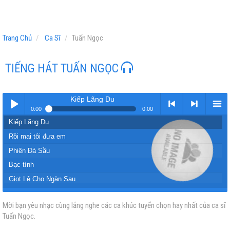
Trang Chủ
Ca Sĩ
Tuấn Ngọc
TIẾNG HÁT TUẤN NGỌC
Kiếp Lãng Du
0:00
0:00
Kiếp Lãng Du
Play /
<
> next
menu
Rồi mai tôi đưa em
Phiên Đá Sầu
Bạc tình
Giọt Lệ Cho Ngàn Sau
Căn Nhà Xưa
Mời bạn yêu nhạc cùng lắng nghe các ca khúc tuyển chọn hay nhất của ca sĩ
pause
previous
Lời Cuối
Tuấn Ngọc.
Tình Xưa Còn Nhớ