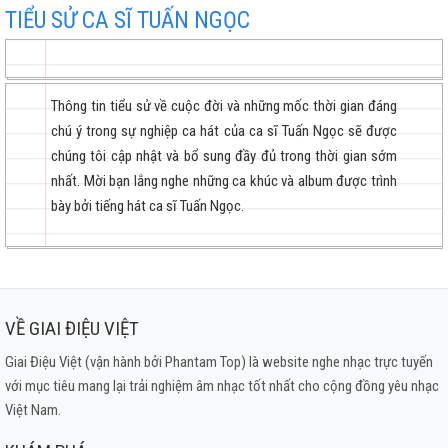
Em Còn Yêu Anh
TIỂU SỬ CA SĨ TUẤN NGỌC
Xin Trả Nợ Người
Vì Đó Là Em
Nhờ Em Giữ Lấy Tình Ta
Thông tin tiểu sử về cuộc đời và những mốc thời gian đáng
Căn Nhà Xưa
chú ý trong sự nghiệp ca hát của ca sĩ Tuấn Ngọc sẽ được
Nỗi Đau Muộn Màng
chúng tôi cập nhật và bổ sung đầy đủ trong thời gian sớm
Một Lần Nào Cho Tôi Gặp Lại Em
nhất. Mời bạn lắng nghe những ca khúc và album được trình
Mắt Lệ Cho Người
bày bởi tiếng hát ca sĩ Tuấn Ngọc.
Hết Rồi Từ Đây
Tình Phụ
Bao giờ biết tương tư
Hà Nội Thu Nhớ
VỀ GIAI ĐIỆU VIỆT
Tình Khúc Một Ngày Buồn
Giai Điệu Việt (vận hành bởi Phantam Top) là website nghe nhạc trực tuyến
Kỷ Niệm
với mục tiêu mang lại trải nghiệm âm nhạc tốt nhất cho cộng đồng yêu nhạc
Chiều Lữ Thứ
Việt Nam.
LK Vũ Thành An