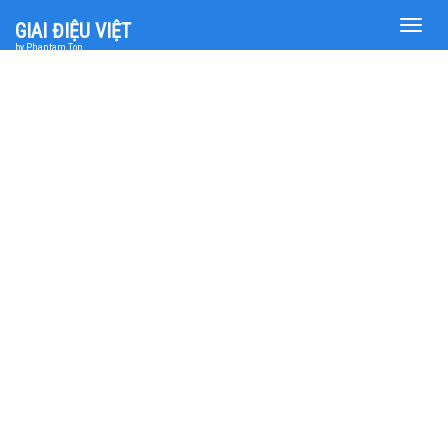
Toggle
GIAI ĐIỆU VIỆT
naviga
by Phantam Top