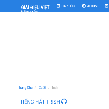
CA KHÚC
ALBUM
GIAI ĐIỆU VIỆT
by Phantam Top
Trang Chủ
Ca Sĩ
Trish
TIẾNG HÁT TRISH