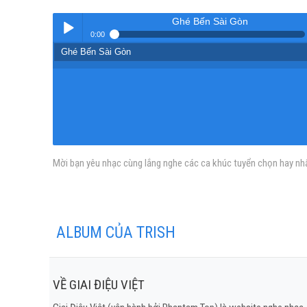
Ghé Bến Sài Gòn
0:00
Ghé Bến Sài Gòn
Play /
Mời bạn yêu nhạc cùng lắng nghe các ca khúc tuyển chọn hay nhất
pause
ALBUM CỦA TRISH
VỀ GIAI ĐIỆU VIỆT