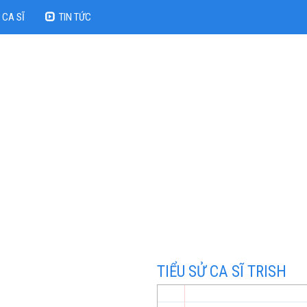
CA SĨ
TIN TỨC
TIỂU SỬ CA SĨ TRISH