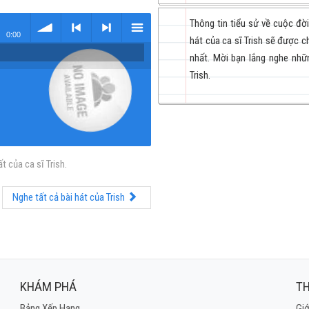
Thông tin tiểu sử về cuộc đờ
0:00
hát của ca sĩ Trish sẽ được c
nhất. Mời bạn lắng nghe nhữn
volume
<
> next
menu
Trish.
 của ca sĩ Trish.
previous
Nghe tất cả bài hát của Trish
KHÁM PHÁ
TH
Bảng Xếp Hạng
Giớ