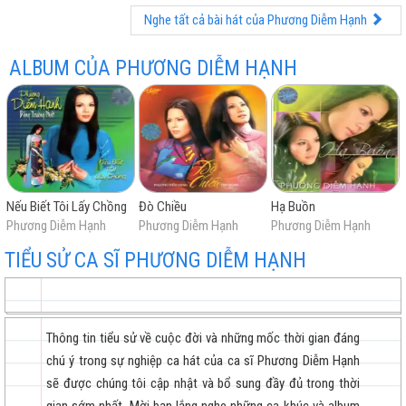
Giấc Ngủ Cô Đơn
Nghe tất cả bài hát của Phương Diễm Hạnh
Hương Thầm
Nếu Biết Tôi Lấy Chồng
ALBUM CỦA PHƯƠNG DIỄM HẠNH
Tình Hậu Phương
Tâm Sự Của Em
Chỉ Hai Đứa Mình Thôi Nhé
Xin Anh Giữ Trọn Tình Quê
Trước Giờ Tạm Biệt
Nếu Biết Tôi Lấy Chồng
Đò Chiều
Hạ Buồn
Đò Chiều
Phương Diễm Hạnh
Phương Diễm Hạnh
Phương Diễm Hạnh
Hai Đứa Giận Nhau
TIỂU SỬ CA SĨ PHƯƠNG DIỄM HẠNH
Tình Yêu Đơn Phương
Buồn Vào Đêm
Ru Nửa Vầng Trăng
Thông tin tiểu sử về cuộc đời và những mốc thời gian đáng
Từ Khi Vắng Anh
chú ý trong sự nghiệp ca hát của ca sĩ Phương Diễm Hạnh
Đò Tình Lỡ Chuyến
sẽ được chúng tôi cập nhật và bổ sung đầy đủ trong thời
Ảo Ảnh