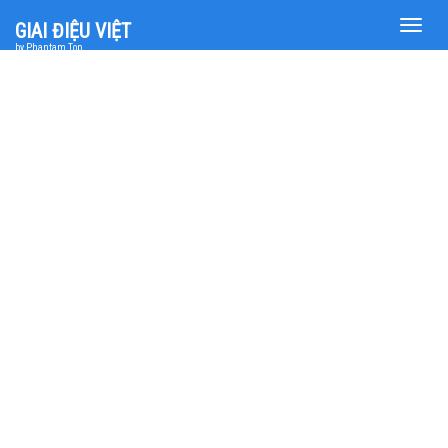
Toggle
GIAI ĐIỆU VIỆT
naviga
by Phantam Top