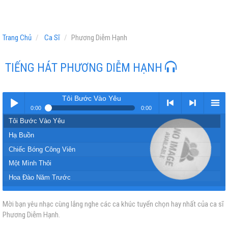
Trang Chủ
Ca Sĩ
Phương Diễm Hạnh
TIẾNG HÁT PHƯƠNG DIỄM HẠNH
Tôi Bước Vào Yêu
0:00
0:00
Tôi Bước Vào Yêu
Play /
<
> next
menu
Hạ Buồn
Chiếc Bóng Công Viên
Một Mình Thôi
Hoa Đào Năm Trước
LK Kiếp Nghèo,Xin Thời Gian Qua Mau
Mời bạn yêu nhạc cùng lắng nghe các ca khúc tuyển chọn hay nhất của ca sĩ
pause
previous
Đêm Dài Chiến Tuyến
Phương Diễm Hạnh.
Hương Tình Cũ