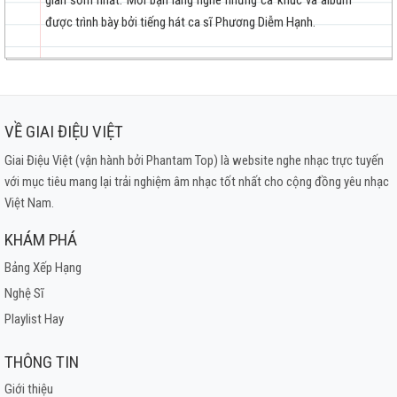
gian sớm nhất. Mời bạn lắng nghe những ca khúc và album
Điệu Lý Buồn
được trình bày bởi tiếng hát ca sĩ Phương Diễm Hạnh.
Hạ Buồn
Bỏ Phố Lên Rừng
Thu Tím Lá Vàng
Tâm Sự Cho Người
VỀ GIAI ĐIỆU VIỆT
Hương Tình Cũ
Nỗi Buồn Gác Trọ
Giai Điệu Việt (vận hành bởi Phantam Top) là website nghe nhạc trực tuyến
với mục tiêu mang lại trải nghiệm âm nhạc tốt nhất cho cộng đồng yêu nhạc
Một Người Đi
Việt Nam.
Trăng Tàn Trên Hè Phố
KHÁM PHÁ
Bảng Xếp Hạng
Nghệ Sĩ
Playlist Hay
THÔNG TIN
Giới thiệu