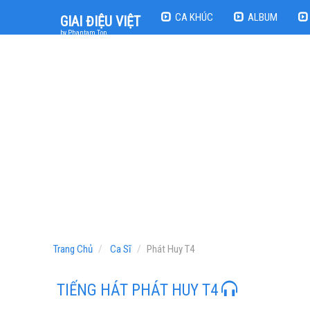
CA KHÚC
ALBUM
GIAI ĐIỆU VIỆT
by Phantam Top
Trang Chủ
Ca Sĩ
Phát Huy T4
TIẾNG HÁT PHÁT HUY T4