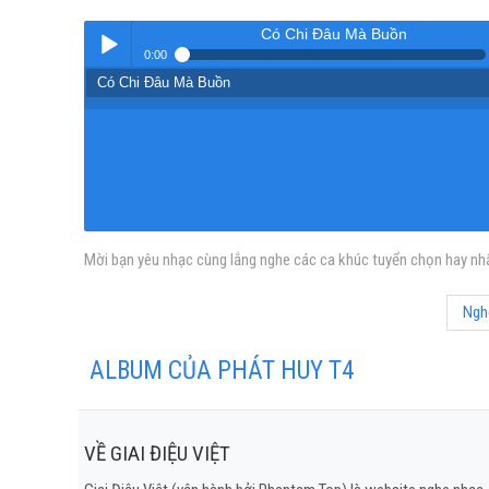
Có Chi Đâu Mà Buồn
0:00
Có Chi Đâu Mà Buồn
Play /
Mời bạn yêu nhạc cùng lắng nghe các ca khúc tuyển chọn hay nhấ
pause
Nghe
ALBUM CỦA PHÁT HUY T4
VỀ GIAI ĐIỆU VIỆT