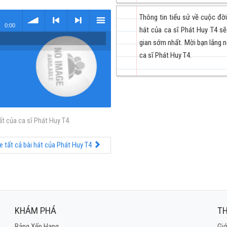
Thông tin tiểu sử về cuộc đờ
0:00
hát của ca sĩ Phát Huy T4 sẽ
gian sớm nhất. Mời bạn lắng n
volume
<
> next
menu
ca sĩ Phát Huy T4.
t của ca sĩ Phát Huy T4.
previous
 tất cả bài hát của Phát Huy T4
KHÁM PHÁ
TH
Bảng Xếp Hạng
Giớ