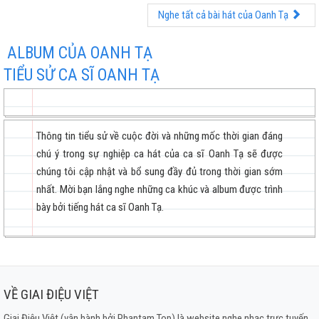
Tình Duyên Đứt Đoạn
Nghe tất cả bài hát của Oanh Tạ
ALBUM CỦA OANH TẠ
TIỂU SỬ CA SĨ OANH TẠ
Thông tin tiểu sử về cuộc đời và những mốc thời gian đáng
chú ý trong sự nghiệp ca hát của ca sĩ Oanh Tạ sẽ được
chúng tôi cập nhật và bổ sung đầy đủ trong thời gian sớm
nhất. Mời bạn lắng nghe những ca khúc và album được trình
bày bởi tiếng hát ca sĩ Oanh Tạ.
VỀ GIAI ĐIỆU VIỆT
Giai Điệu Việt (vận hành bởi Phantam Top) là website nghe nhạc trực tuyến