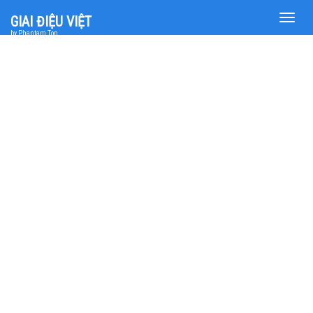
Toggle
GIAI ĐIỆU VIỆT
naviga
by Phantam Top