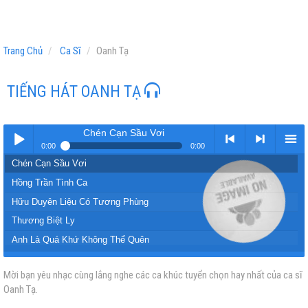
Trang Chủ
Ca Sĩ
Oanh Tạ
TIẾNG HÁT OANH TẠ
Chén Cạn Sầu Vơi
0:00
0:00
Chén Cạn Sầu Vơi
Play /
<
> next
menu
Hồng Trần Tình Ca
Hữu Duyên Liệu Có Tương Phùng
Thương Biệt Ly
Anh Là Quá Khứ Không Thể Quên
Phù Phiếm Nhân Gian (Phiên Bản Nữ)
Mời bạn yêu nhạc cùng lắng nghe các ca khúc tuyển chọn hay nhất của ca sĩ
pause
previous
Kiếp Sau Vẫn Muốn Lập Gia Đình Với Anh
Oanh Tạ.
Vắng Anh Em Thấy Cô Đơn