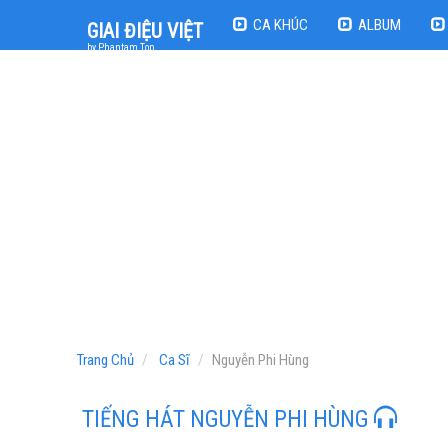
CA KHÚC
ALBUM
GIAI ĐIỆU VIỆT
by Phantam Top
Trang Chủ
Ca Sĩ
Nguyễn Phi Hùng
TIẾNG HÁT NGUYỄN PHI HÙNG