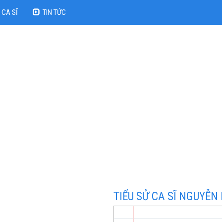
CA SĨ
TIN TỨC
TIỂU SỬ CA SĨ NGUYỄN