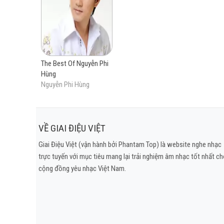
Mưa Tuyệt Vọng
Nhớ Gấp Ngàn Lần Hơn
Người Đàn Ông Đang Yêu
Không Sao Quên Được
The Best Of Nguyễn Phi
Niềm Tin
Hùng
Chỉ Còn Nước Mắt
Nguyễn Phi Hùng
Tìm Em
Xin Một Lần Thôi
Ngày Này Năm Sau
VỀ GIAI ĐIỆU VIỆT
Tình Yêu Sâu Kín
Giai Điệu Việt (vận hành bởi Phantam Top) là website nghe nhạc
trực tuyến với mục tiêu mang lại trải nghiệm âm nhạc tốt nhất c
cộng đồng yêu nhạc Việt Nam.