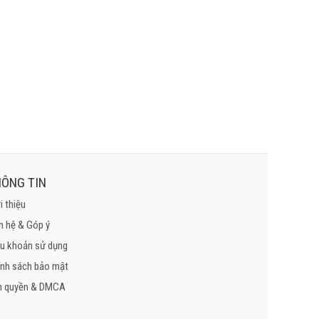
ÔNG TIN
i thiệu
n hệ & Góp ý
u khoản sử dụng
ính sách bảo mật
n quyền & DMCA