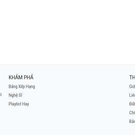
KHÁM PHÁ
TH
Bảng Xếp Hạng
Giớ
ho
Nghệ Sĩ
Liê
Playlist Hay
Điề
Ch
Bả