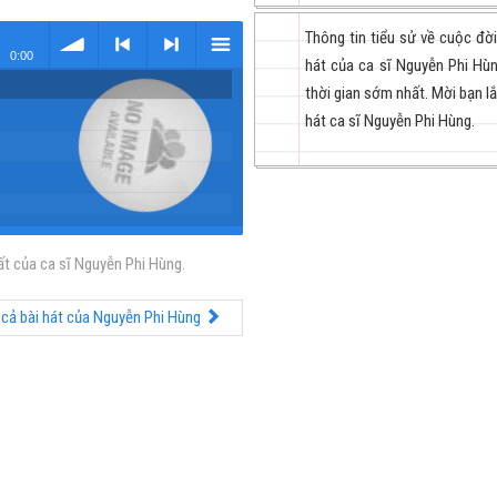
Thông tin tiểu sử về cuộc đờ
0:00
hát của ca sĩ Nguyễn Phi Hù
thời gian sớm nhất. Mời bạn l
volume
<
> next
menu
hát ca sĩ Nguyễn Phi Hùng.
t của ca sĩ Nguyễn Phi Hùng.
previous
 cả bài hát của Nguyễn Phi Hùng