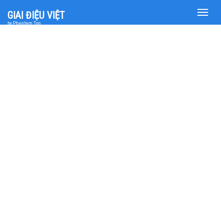
Toggle
GIAI ĐIỆU VIỆT
naviga
by Phantam Top