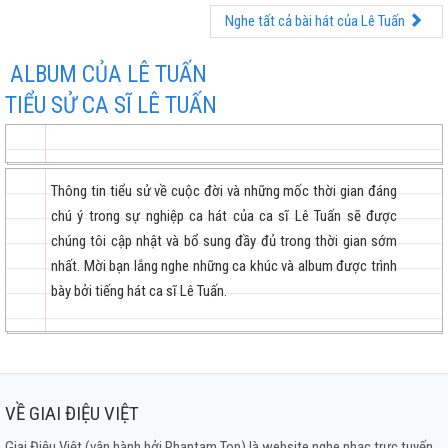
Nghe tất cả bài hát của Lê Tuấn
ALBUM CỦA LÊ TUẤN
TIỂU SỬ CA SĨ LÊ TUẤN
Thông tin tiểu sử về cuộc đời và những mốc thời gian đáng
chú ý trong sự nghiệp ca hát của ca sĩ Lê Tuấn sẽ được
chúng tôi cập nhật và bổ sung đầy đủ trong thời gian sớm
nhất. Mời bạn lắng nghe những ca khúc và album được trình
bày bởi tiếng hát ca sĩ Lê Tuấn.
VỀ GIAI ĐIỆU VIỆT
Giai Điệu Việt (vận hành bởi Phantam Top) là website nghe nhạc trực tuyến