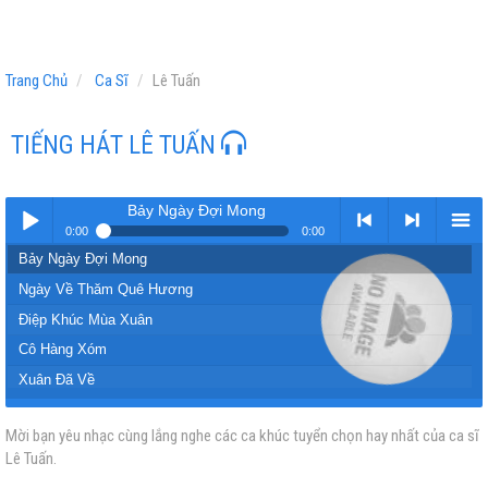
Trang Chủ
Ca Sĩ
Lê Tuấn
TIẾNG HÁT LÊ TUẤN
Bảy Ngày Đợi Mong
0:00
0:00
Bảy Ngày Đợi Mong
Play /
<
> next
menu
Ngày Về Thăm Quê Hương
Điệp Khúc Mùa Xuân
Cô Hàng Xóm
Xuân Đã Về
Đón Xuân Này Nhớ Xuân Xưa
Mời bạn yêu nhạc cùng lắng nghe các ca khúc tuyển chọn hay nhất của ca sĩ
pause
previous
Sầu Lẻ Bóng 2
Lê Tuấn.