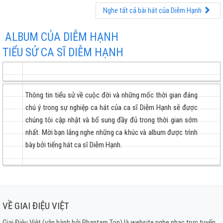
Nghe tất cả bài hát của Diễm Hạnh
ALBUM CỦA DIỄM HẠNH
TIỂU SỬ CA SĨ DIỄM HẠNH
Thông tin tiểu sử về cuộc đời và những mốc thời gian đáng
chú ý trong sự nghiệp ca hát của ca sĩ Diễm Hạnh sẽ được
chúng tôi cập nhật và bổ sung đầy đủ trong thời gian sớm
nhất. Mời bạn lắng nghe những ca khúc và album được trình
bày bởi tiếng hát ca sĩ Diễm Hạnh.
VỀ GIAI ĐIỆU VIỆT
Giai Điệu Việt (vận hành bởi Phantam Top) là website nghe nhạc trực tuyến