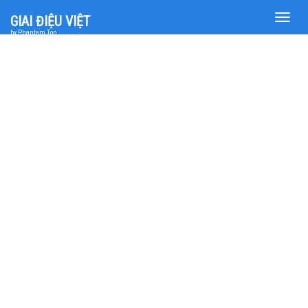
Toggle
GIAI ĐIỆU VIỆT
naviga
by Phantam Top