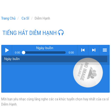
Trang Chủ
Ca Sĩ
Diễm Hạnh
TIẾNG HÁT DIỄM HẠNH
Ngày buồn
0:00
0:00
Ngày buồn
Play /
<
> next
menu
Mời bạn yêu nhạc cùng lắng nghe các ca khúc tuyển chọn hay nhất của ca sĩ
pause
previous
Diễm Hạnh.