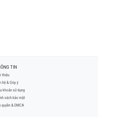
ÔNG TIN
i thiệu
n hệ & Góp ý
u khoản sử dụng
ính sách bảo mật
n quyền & DMCA