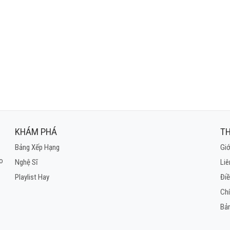
KHÁM PHÁ
TH
Bảng Xếp Hạng
Giớ
ho
Nghệ Sĩ
Liê
Playlist Hay
Điề
Ch
Bả