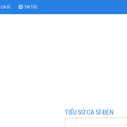
CA SĨ
TIN TỨC
TIỂU SỬ CA SĨ ĐEN