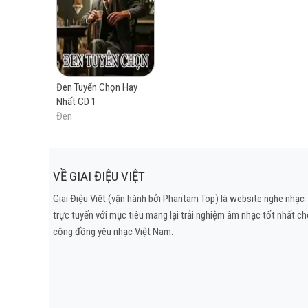
Cô Gái Bàn Bên
Ghé Thăm
Vợ Chồng A Phủ
Dưới Hiên Nhà
Đen Tuyển Chọn Hay
Diễn Viên Tồi
Nhất CD 1
Lối Nhỏ
Đen
Đưa Nhau Đi Trốn Chill Version
Mơ
Hai Triệu Năm
VỀ GIAI ĐIỆU VIỆT
Giọt Sương Trên Mi Mắt Remake
Giai Điệu Việt (vận hành bởi Phantam Top) là website nghe nhạc
Đố Em Biết Anh Đang Nghĩ Gì
trực tuyến với mục tiêu mang lại trải nghiệm âm nhạc tốt nhất c
Cảm Ơn
cộng đồng yêu nhạc Việt Nam.
Ta Cứ Đi Cùng Nhau