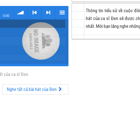
Thông tin tiểu sử về cuộc đờ
0:00
hát của ca sĩ Đen sẽ được ch
nhất. Mời bạn lắng nghe những
volume
<
> next
menu
t của ca sĩ Đen.
previous
Nghe tất cả bài hát của Đen