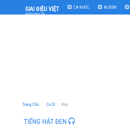
CA KHÚC
ALBUM
GIAI ĐIỆU VIỆT
by Phantam Top
Trang Chủ
Ca Sĩ
Đen
TIẾNG HÁT ĐEN