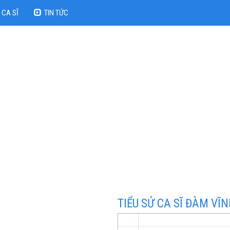
CA SĨ
TIN TỨC
TIỂU SỬ CA SĨ ĐÀM VĨ