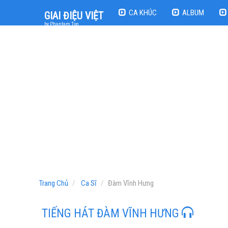
CA KHÚC
ALBUM
GIAI ĐIỆU VIỆT
by Phantam Top
Trang Chủ
Ca Sĩ
Đàm Vĩnh Hưng
TIẾNG HÁT ĐÀM VĨNH HƯNG