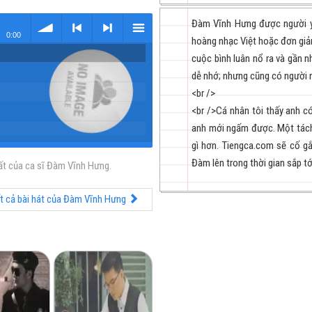
Đàm Vĩnh Hưng được người yê
0:00
hoàng nhạc Việt hoặc đơn giả
cuộc bình luân nổ ra và gần n
volume
<
> next
menu
dễ nhớ; nhưng cũng có người n
<br />
<br />Cá nhân tôi thấy anh c
anh mới ngấm được. Một tách
gì hơn. Tiengca.com sẽ cố g
Đàm lên trong thời gian sắp tớ
ất của ca sĩ Đàm Vĩnh Hưng.
previous
t cả bài hát của Đàm Vĩnh Hưng