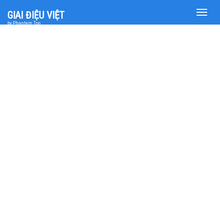
Toggle
GIAI ĐIỆU VIỆT
naviga
by Phantam Top