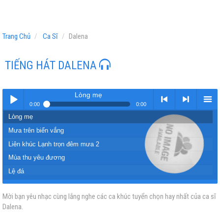
Trang Chủ
Ca Sĩ
Dalena
TIẾNG HÁT DALENA
Lòng mẹ
0:00
0:00
Lòng mẹ
Play /
<
> next
menu
Mưa trên biển vắng
Liên khúc Lạnh trọn đêm mưa 2
Mùa thu yêu đương
Lệ đá
Tình bạn
Mời bạn yêu nhạc cùng lắng nghe các ca khúc tuyển chọn hay nhất của ca sĩ
pause
previous
Dalena.