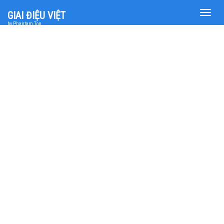
Toggle
GIAI ĐIỆU VIỆT
naviga
by Phantam Top