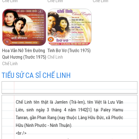
Chế Linh
Chế Linh
Chế Linh
Xin Yêu Tôi Bằng Tình Người
Nụ cười trong mắt em
Hoa Sứ Nhà Nàng (trước 1975)
Những bước chân âm thầm
Xa người mình yêu (trước 1975)
Em về trong chiêm bao (trước 1975)
Hoa Vẫn Nở Trên Đường
Tình Bơ Vơ (Trước 1975)
Phận gái thuyền quyên (trước 1975)
Quê Hương (Trước 1975)
Chế Linh
Chế Linh
Nước mắt quê hương (trước 1975)
Lá Thư Cuối Cùng
TIỂU SỬ CA SĨ CHẾ LINH
Giết Người Anh Yêu (trước 1975)
Con đường mang tên em
Đoạn cuối tình yêu
Chế Linh tên thật là Jamlen (Trà-len), tên Việt là Lưu Văn
Lần Đầu Cũng Là Lần Cuối
Liên, sinh ngày 3 tháng 4 năm 1942[1] tại Paley Hamu
Nửa đêm biên giới
Tanran, gần Phan Rang (nay thuộc Làng Hữu Đức, xã Phước
Hòn Vọng Phu 2 + 3
Hữu (Ninh Phước - Ninh Thuận).
Thành Phố Buồn
<br />