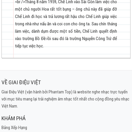
<br />Tháng 8 năm 1959, Chế Linh vào Sài Gòn làm việc cho
Thoáng giấc mơ hoa (trước 1975)
một chủ người Hoa rất tốt bụng – ông chủ này đã giúp đỡ
Những đóm mắt Hỏa Châu
Chế Linh đi học và trả lương rất hậu cho Chế Linh giúp việc
Vòng nhẫn cưới (trước 1975)
trong nhà như nấu ăn và coi con cho ông ta. Sau chín tháng
Phút cuối
làm việc, dành dụm được một số tiền, Chế Linh quyết định
Thư về em gái Thành Đô
vào trường Bồ Ðề rồi sau đó là trường Nguyễn Công Trứ để
Người Nhập Cuộc
tiếp tục việc học.
Ngày buồn (trước 1975)
Mùa xuân của mẹ
Xin đừng yêu tôi (trước 1975)
Đêm buồn tỉnh lẻ (trước 1975)
VỀ GIAI ĐIỆU VIỆT
Giai Điệu Việt (vận hành bởi Phantam Top) là website nghe nhạc trực tuyến
với mục tiêu mang lại trải nghiệm âm nhạc tốt nhất cho cộng đồng yêu nhạc
Việt Nam.
KHÁM PHÁ
Bảng Xếp Hạng