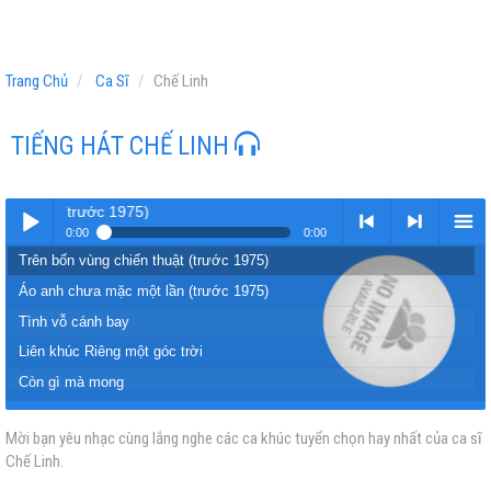
Trang Chủ
Ca Sĩ
Chế Linh
TIẾNG HÁT CHẾ LINH
 thuật (trước 1975)
0:00
0:00
Trên bốn vùng chiến thuật (trước 1975)
Play /
<
> next
menu
Áo anh chưa mặc một lần (trước 1975)
Tình vỗ cánh bay
Liên khúc Riêng một góc trời
Còn gì mà mong
Giữa trời thương nhớ
Mời bạn yêu nhạc cùng lắng nghe các ca khúc tuyển chọn hay nhất của ca sĩ
pause
previous
Xin tròn tuổi loạn
Chế Linh.
Giữa lòng đất mẹ