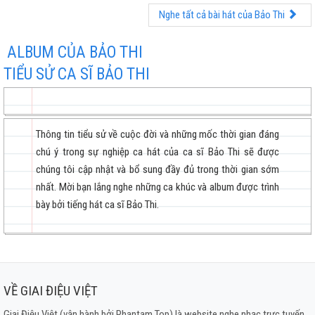
Nghe tất cả bài hát của Bảo Thi
ALBUM CỦA BẢO THI
TIỂU SỬ CA SĨ BẢO THI
Thông tin tiểu sử về cuộc đời và những mốc thời gian đáng
chú ý trong sự nghiệp ca hát của ca sĩ Bảo Thi sẽ được
chúng tôi cập nhật và bổ sung đầy đủ trong thời gian sớm
nhất. Mời bạn lắng nghe những ca khúc và album được trình
bày bởi tiếng hát ca sĩ Bảo Thi.
VỀ GIAI ĐIỆU VIỆT
Giai Điệu Việt (vận hành bởi Phantam Top) là website nghe nhạc trực tuyến