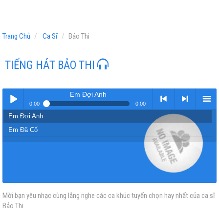
Trang Chủ
Ca Sĩ
Bảo Thi
TIẾNG HÁT BẢO THI
Em Đợi Anh
0:00
0:00
Em Đợi Anh
Play /
<
> next
menu
Em Đã Cố
Mời bạn yêu nhạc cùng lắng nghe các ca khúc tuyển chọn hay nhất của ca sĩ
pause
previous
Bảo Thi.