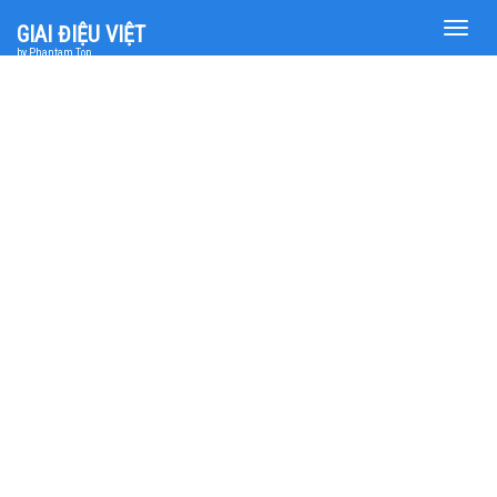
Toggle
GIAI ĐIỆU VIỆT
naviga
by Phantam Top