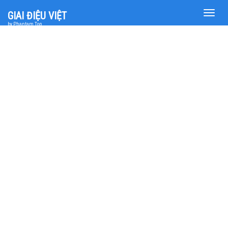
Toggle
GIAI ĐIỆU VIỆT
naviga
by Phantam Top