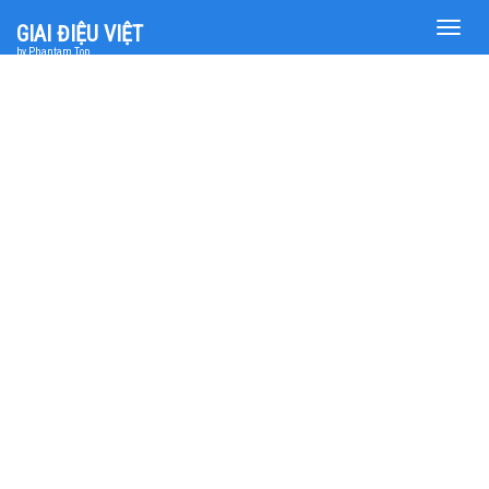
Toggle
GIAI ĐIỆU VIỆT
naviga
by Phantam Top