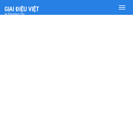
Toggle
GIAI ĐIỆU VIỆT
naviga
by Phantam Top