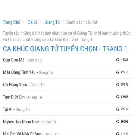
Trang Chủ
Ca Sĩ
Giang Tử
Danh sách bài hát
Tuyển tập những bài hát hay nhất của ca sĩ Giang Tử. Mời bạn thưởng thức
và tải nhạc chất lượng cao tại Giai Điệu Việt. Trang 1.
CA KHÚC GIANG TỬ TUYỂN CHỌN - TRANG 1
Qua Cơn Mê
-
Giang Tử
44931
Mật Đắng Tình Yêu
-
Giang Tử
42258
Cô Hàng Xóm
-
Giang Tử
69673
Tạm Biệt Em
-
Giang Tử
14883
Tại Ai
-
Giang Tử
22272
Nghéo Tay Nhau Nhé
-
Giang Tử
10008
Mai Em Về Nhà Chồng
-
Giang Tử
21452