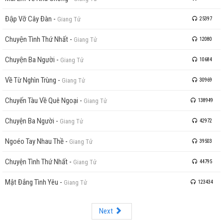
Đập Vỡ Cây Đàn
-
Giang Tử
25397
Chuyện Tình Thứ Nhất
-
Giang Tử
12080
Chuyện Ba Người
-
Giang Tử
10684
Về Từ Nghìn Trùng
-
Giang Tử
30969
Chuyến Tàu Về Quê Ngoại
-
Giang Tử
138949
Chuyện Ba Người
-
Giang Tử
42972
Ngoéo Tay Nhau Thề
-
Giang Tử
39503
Chuyện Tình Thứ Nhất
-
Giang Tử
44795
Mật Đắng Tình Yêu
-
Giang Tử
123434
Next