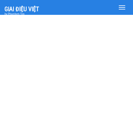
Toggle
GIAI ĐIỆU VIỆT
naviga
by Phantam Top